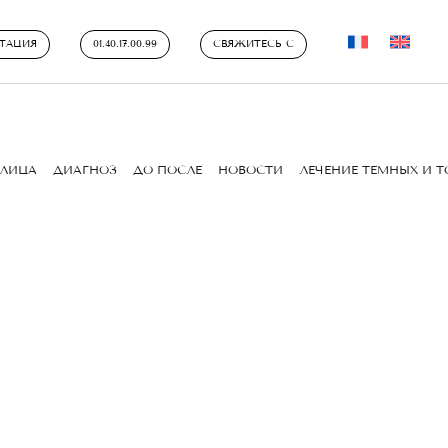
ТАЦИЯ
01.40.17.00.99
СВЯЖИТЕСЬ С
ЛИЦА
ДИАГНОЗ
ДО ПОСЛЕ
НОВОСТИ
ЛЕЧЕНИЕ ТЕМНЫХ И 