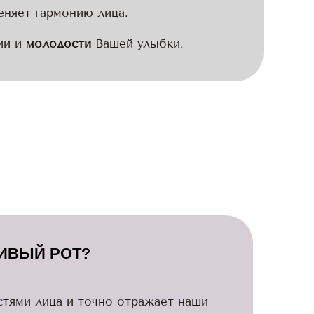
меняет гармонию лица.
ии и
молодости
Вашей улыбки.
СИВЫЙ РОТ?
стями лица и точно отражает наши