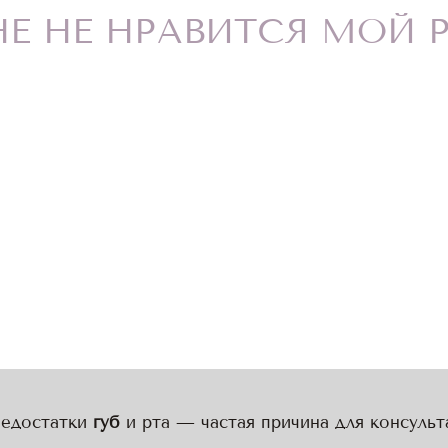
Е НЕ НРАВИТСЯ МОЙ 
недостатки
губ
и рта — частая причина для консуль