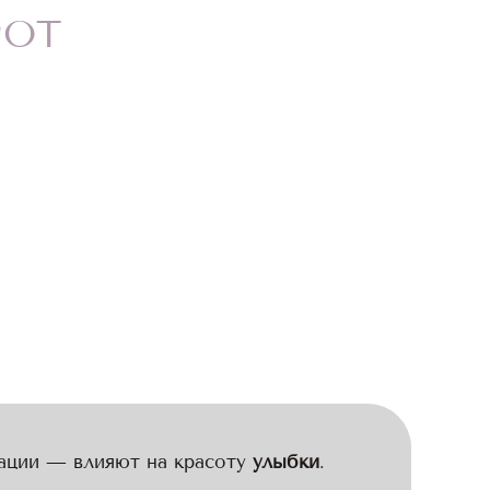
РОТ
тации — влияют на красоту
улыбки
.