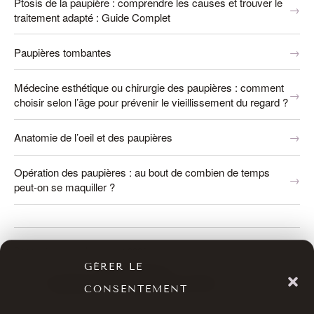
Ptosis de la paupière : comprendre les causes et trouver le
traitement adapté : Guide Complet
Paupières tombantes
Médecine esthétique ou chirurgie des paupières : comment
choisir selon l’âge pour prévenir le vieillissement du regard ?
Anatomie de l’oeil et des paupières
Opération des paupières : au bout de combien de temps
peut-on se maquiller ?
Page mise à jour le
1 июня 2026
.
GÉRER LE
Rédigé et relu par le
Dr Bernard Hayot
, chirurgien ophtalmologiste,
RPPS
10003926226
(
voir le parcours professionnel
).
CONSENTEMENT
Les informations présentées sont fournies à titre informatif et ne