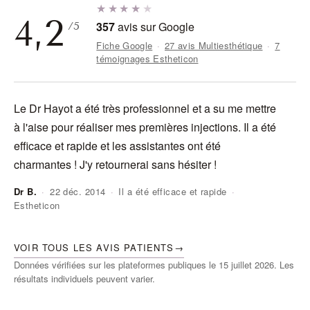
★★★★
★
4,2
357
avis sur Google
/5
Fiche Google
·
27 avis Multiesthétique
·
7
témoignages Estheticon
Le Dr Hayot a été très professionnel et a su me mettre
J'
à l'aise pour réaliser mes premières injections. Il a été
do
efficace et rapide et les assistantes ont été
ra
charmantes ! J'y retournerai sans hésiter !
Dr B.
·
22 déc. 2014
·
Il a été efficace et rapide
·
Estheticon
An
VOIR TOUS LES AVIS PATIENTS
→
Données vérifiées sur les plateformes publiques le 15 juillet 2026. Les
résultats individuels peuvent varier.