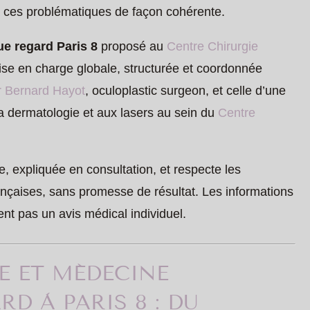
à ces problématiques de façon cohérente.
ue regard Paris 8
proposé au
Centre Chirurgie
prise en charge globale, structurée et coordonnée
r Bernard Hayot
, oculoplastic surgeon, et celle d’une
a dermatologie et aux lasers au sein du
Centre
 expliquée en consultation, et respecte les
nçaises, sans promesse de résultat. Les informations
nt pas un avis médical individuel.
E ET MÉDECINE
D À PARIS 8 : DU