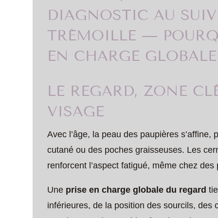
DIAGNOSTIC AU SUIV
TRÉMOILLE — POURQU
EN CHARGE GLOBALE
LE REGARD, ZONE CL
VISAGE
Avec l’âge, la peau des paupières s’affine, p
cutané ou des poches graisseuses. Les cern
renforcent l’aspect fatigué, même chez des
Une
prise en charge globale du regard
ti
inférieures, de la position des sourcils, des 