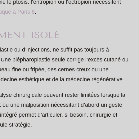
e le ptosis, l’entropion ou l’ectropion nécessitent
tique à Paris 8
.
EMENT ISOLÉ
astie ou d’injections, ne suffit pas toujours à
 Une blépharoplastie seule corrige l’excès cutané ou
peau fine ou fripée, des cernes creux ou une
decine esthétique et de la médecine régénérative.
alyse chirurgicale peuvent rester limitées lorsque la
 ou une malposition nécessitant d’abord un geste
ntégré permet d’articuler, si besoin, chirurgie et
le stratégie.