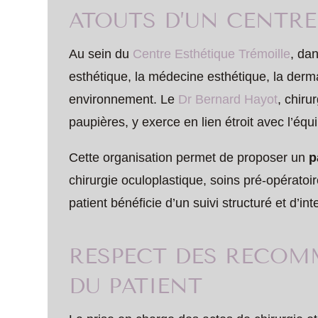
ATOUTS D’UN CENTRE
Au sein du
Centre Esthétique Trémoille
, da
esthétique, la médecine esthétique, la der
environnement. Le
Dr Bernard Hayot
, chiru
paupières, y exerce en lien étroit avec l’éq
Cette organisation permet de proposer un
p
chirurgie oculoplastique, soins pré-opératoi
patient bénéficie d’un suivi structuré et d’in
RESPECT DES RECOM
DU PATIENT