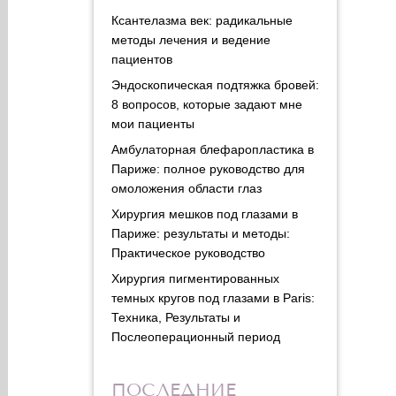
Ксантелазма век: радикальные
методы лечения и ведение
пациентов
Эндоскопическая подтяжка бровей:
8 вопросов, которые задают мне
мои пациенты
Амбулаторная блефаропластика в
Париже: полное руководство для
омоложения области глаз
Хирургия мешков под глазами в
Париже: результаты и методы:
Практическое руководство
Хирургия пигментированных
темных кругов под глазами в Paris:
Техника, Результаты и
Послеоперационный период
ПОСЛЕДНИЕ