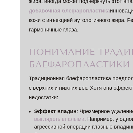
жира, иногда может подчеркнуть этот вп
добавочная блефаропластика
инноваци
кожи с инъекцией аутологичного жира. 
гармоничные глаза.
ПОНИМАНИЕ ТРАД
БЛЕФАРОПЛАСТИКИ 
Традиционная блефаропластика предпол
с верхних и нижних век. Хотя она эффект
недостатки:
Эффект впадин
: Чрезмерное удаление
выглядеть впалыми
. Например, у одн
агрессивной операции глазные впадины