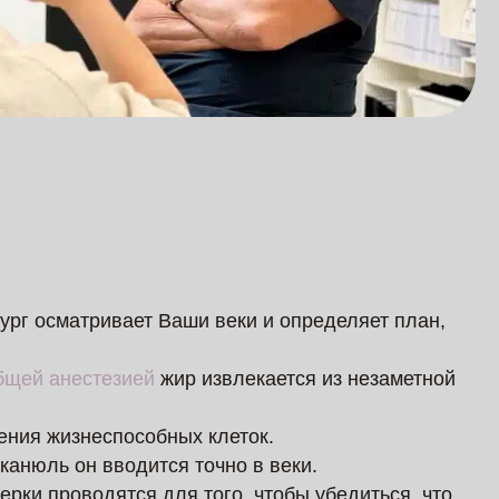
рург осматривает Ваши веки и определяет план,
бщей анестезией
жир извлекается из незаметной
ения жизнеспособных клеток.
канюль он вводится точно в веки.
верки проводятся для того, чтобы убедиться, что