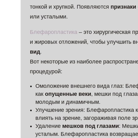
тонкой и хрупкой. Появляются
признаки
или усталыми.
Блефаропластика
– это хирургическая п
и жировых отложений, чтобы улучшить в
вид
.
Вот некоторые из наиболее распростран
процедурой:
Омоложение внешнего вида глаз: Блеф
как
опущенные веки
, мешки под глаз
молодым и динамичным.
Улучшение зрения: Блефаропластика к
влиять на зрение, загораживая поле зр
Удаление
мешков под глазами
: Мешк
усталым. Блефаропластика возвращает