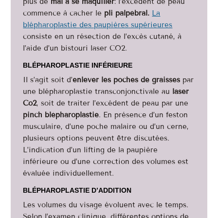
plus de
mal à se maquiller
: l’excédent de peau
commence à cacher le
pli palpébral.
La
blépharoplastie des paupières supérieures
consiste en un résection de l’excès cutané, à
l’aide d’un bistouri laser CO2.
BLÉPHAROPLASTIE INFÉRIEURE
Il s’agit soit d’
enlever les poches de graisses
par
une blépharoplastie transconjonctivale au
laser
Co2
, soit de traiter l’excédent de peau par une
pinch blépharoplastie
. En présence d’un feston
musculaire, d’une poche malaire ou d’un cerne,
plusieurs options peuvent être discutées.
L’indication d’un lifting de la paupière
inférieure ou d’une correction des volumes est
évaluée individuellement.
BLÉPHAROPLASTIE D’ADDITION
Les volumes du visage évoluent avec le temps.
Selon l’examen clinique, différentes options de