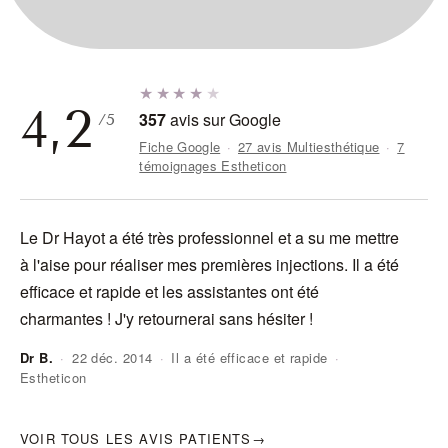
★★★★
★
4,2
357
avis sur Google
/5
Fiche Google
·
27 avis Multiesthétique
·
7
témoignages Estheticon
Le Dr Hayot a été très professionnel et a su me mettre
J'
à l'aise pour réaliser mes premières injections. Il a été
do
efficace et rapide et les assistantes ont été
ra
charmantes ! J'y retournerai sans hésiter !
Dr B.
·
22 déc. 2014
·
Il a été efficace et rapide
·
Estheticon
An
VOIR TOUS LES AVIS PATIENTS
→