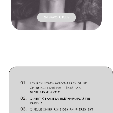
d’at
EN SAVOIR PLUS
LES RÉSULTATS AVANT-APRÈS D'UNE
CHIRURGIE DES PAUPIÈRES PAR
BLÉPHAROPLASTIE
QU’EST CE QUE LA BLÉPHAROPLASTIE
PARIS ?
QUELLE CHIRURGIE DES PAUPIÈRES EST