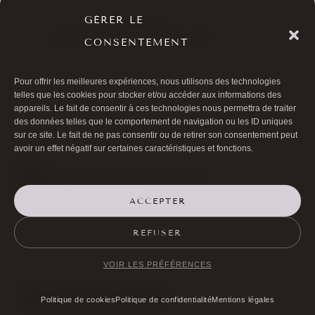
Page mise à jour le
15 juillet 2026
.
GÉRER LE
Rédigé et relu par le
Dr Bernard Hayot
, chirurgien ophtalmologiste,
RPPS
10003926226
(
voir le parcours professionnel
).
CONSENTEMENT
Les informations présentées sont fournies à titre informatif et ne
remplacent pas une consultation médicale. Les résultats mentionnés
varient selon les patients et ne constituent pas une garantie. Les
Pour offrir les meilleures expériences, nous utilisons des technologies
telles que les cookies pour stocker et/ou accéder aux informations des
risques, contre-indications et alternatives thérapeutiques doivent être
appareils. Le fait de consentir à ces technologies nous permettra de traiter
discutés avec votre praticien lors de la consultation préalable.
des données telles que le comportement de navigation ou les ID uniques
sur ce site. Le fait de ne pas consentir ou de retirer son consentement peut
avoir un effet négatif sur certaines caractéristiques et fonctions.
ACCEPTER

01 40 17 00 99
REFUSER

20 RUE DE LA TRÉMOILLE
VOIR LES PRÉFÉRENCES
PRENDRE RENDEZ-VOUS
Politique de cookies
Politique de confidentialité
Mentions légales