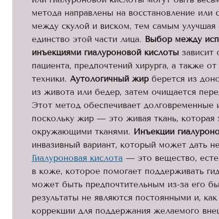
метода направлены на восстановление или 
между скулой и виском, тем самым улучшая
единство этой части лица.
Выбор между исп
инъекциями гиалуроновой кислоты
зависит 
пациента, предпочтений хирурга, а также о
техники.
Аутологичный жир
берется из доно
из живота или бедер, затем очищается пере
Этот метод обеспечивает долговременные и
поскольку жир — это живая ткань, которая 
окружающими тканями.
Инъекции гиалурон
инвазивный вариант, который может дать н
Гиалуроновая кислота
— это вещество, ест
в коже, которое помогает поддерживать ги
может быть предпочтительным из-за его бы
результаты не являются постоянными и, как
коррекции для поддержания желаемого внеш