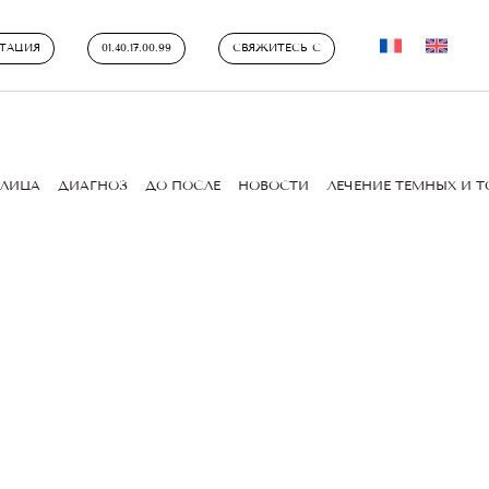
ТАЦИЯ
01.40.17.00.99
СВЯЖИТЕСЬ С
ЛИЦА
ДИАГНОЗ
ДО ПОСЛЕ
НОВОСТИ
ЛЕЧЕНИЕ ТЕМНЫХ И 