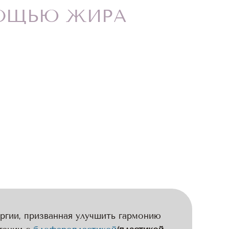
МОЩЬЮ ЖИРА
ргии, призванная улучшить гармонию