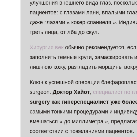
улучшения внешнего вида глаз, поскольк
пациентов: с глазами лани, впалыми гла
даже глазами « кокер-спаниеля ». Инди
треть лица, от лба до скул.
Хирургия век
обычно рекомендуется, если
заполнить темные круги, замаскировать 
лишнюю кожу, разгладить морщины вокруг
Ключ к успешной операции блефаропласти
surgeon.
Доктор Хайот
,
специалист по г
surgery как гиперспециалист уже более
самыми тонкими процедурами и индивиду
вмешаться « до миллиметра », предлагая
соответствии с пожеланиями пациентов.