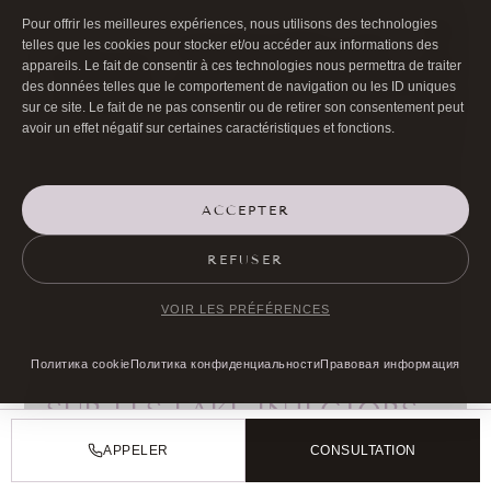
Pour offrir les meilleures expériences, nous utilisons des technologies
Aucune 
Protocoles établis, accès
telles que les cookies pour stocker et/ou accéder aux informations des
Gestion des
pas de 
appareils. Le fait de consentir à ces technologies nous permettra de traiter
aux structures hospitalières
des données telles que le comportement de navigation ou les ID uniques
complications
organis
sur ce site. Le fait de ne pas consentir ou de retirer son consentement peut
si nécessaire
ansm.sante+1
avoir un effet négatif sur certaines caractéristiques et fonctions.
iledefr
FAQ LONGUE TRAÎNE :
ACCEPTER
FAKE INJECTORS PARIS,
REFUSER
INJECTIONS ILLÉGALES ET
CORRECTION
VOIR LES PRÉFÉRENCES
Политика cookie
Политика конфиденциальности
Правовая информация
QUESTIONS FRÉQUENTES
SUR LES FAKE INJECTORS
PARIS
APPELER
CONSULTATION