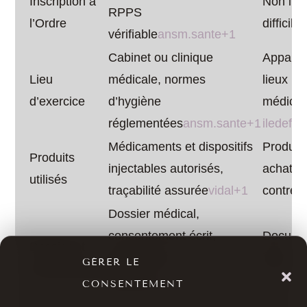
Inscription à
Non insc
RPPS
l’Ordre
difficile 
vérifiable
ansm.sante+1
Cabinet ou clinique
Apparte
Lieu
médicale, normes
lieux no
d’exercice
d’hygiène
médical
réglementées
ansm.sante+1
iledefr
Médicaments et dispositifs
Produits
Produits
injectables autorisés,
achats i
utilisés
traçabilité assurée
vidal+1
contref
Dossier médical,
consentement écrit,
Documen
Dossier et
information
inexista
GÉRER LE
consentement
détaillée
docteur-bernard-
iledefr
CONSENTEMENT
hayot+1