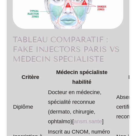
TABLEAU COMPARATIF :
FAKE INJECTORS PARIS VS
MÉDECIN SPÉCIALISTE
Médecin spécialiste
Critère
Fa
habilité
Docteur en médecine,
Absence
spécialité reconnue
Diplôme
certific
(dermato, chirurgie,
reconnu
ophtalmo)[
ansm.sante
]​
Inscrit au CNOM, numéro