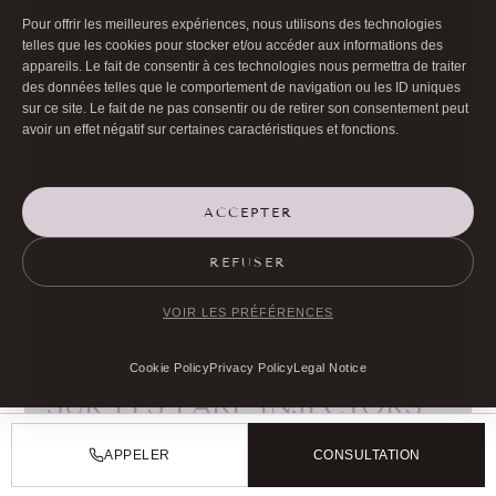
Aucune 
Pour offrir les meilleures expériences, nous utilisons des technologies
Protocoles établis, accès
telles que les cookies pour stocker et/ou accéder aux informations des
Gestion des
pas de 
appareils. Le fait de consentir à ces technologies nous permettra de traiter
aux structures hospitalières
complications
organis
des données telles que le comportement de navigation ou les ID uniques
si nécessaire
ansm.sante+1
sur ce site. Le fait de ne pas consentir ou de retirer son consentement peut
iledefr
avoir un effet négatif sur certaines caractéristiques et fonctions.
FAQ LONGUE TRAÎNE :
ACCEPTER
FAKE INJECTORS PARIS,
INJECTIONS ILLÉGALES ET
REFUSER
CORRECTION
VOIR LES PRÉFÉRENCES
QUESTIONS FRÉQUENTES
Cookie Policy
Privacy Policy
Legal Notice
SUR LES FAKE INJECTORS
PARIS
APPELER
CONSULTATION
Q : Comment savoir si la personne qui me