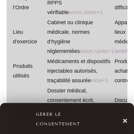
RPPS
l’Ordre
difficile 
vérifiable
ansm.sante+1
Cabinet ou clinique
Apparte
Lieu
médicale, normes
lieux no
d’exercice
d’hygiène
médical
réglementées
ansm.sante+1
iledefr
Médicaments et dispositifs
Produits
Produits
injectables autorisés,
achats i
utilisés
traçabilité assurée
vidal+1
contref
Dossier médical,
consentement écrit,
Documen
Dossier et
information
inexista
consentement
GÉRER LE
détaillée
docteur-bernard-
iledefr
CONSENTEMENT
hayot+1