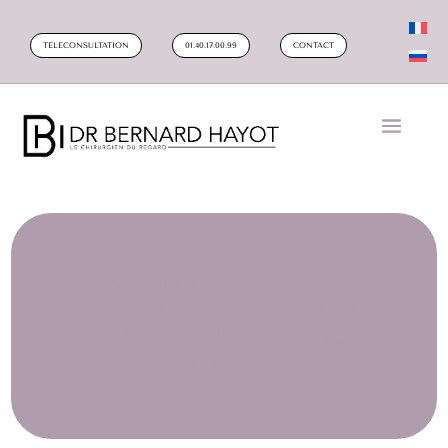
TELECONSULTATION
01.40.17.00.99
CONTACT
FAKE INJECTORS PARIS :
RECONNAÎTRE ET CORRIGER
LES INJECTIONS ESTHÉTIQUES
ILLÉGALES