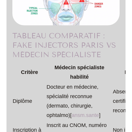
TABLEAU COMPARATIF :
FAKE INJECTORS PARIS VS
MÉDECIN SPÉCIALISTE
Médecin spécialiste
Critère
Fa
habilité
Docteur en médecine,
Absence
spécialité reconnue
Diplôme
certific
(dermato, chirurgie,
reconnu
ophtalmo)[
ansm.sante
]​
Inscrit au CNOM, numéro
Inscription à
Non insc