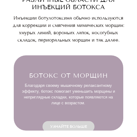
ИНЪЕКЦИЙ БОТОКСА
Инъекции ботулотоксина обычно используются
для коррекции и смягчения мимических морщин:
хмурых линий, вороньих лапок, носогубных
складок, периоральных морщин и так далее.
БОТОКС ОТ МОРЩИН
Благодаря своему мышечному релаксантному
Бо
эффекту, ботокс помогает уменьшить морщины и
неприглядные складки, которые появляются на
лице с возрастом.
УЗНАЙТЕ БОЛЬШЕ