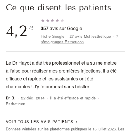
Ce que disent les patients
★★★★
★
4,2
357
avis sur Google
/5
Fiche Google
·
27 avis Multiesthétique
·
7
témoignages Estheticon
Le Dr Hayot a été très professionnel et a su me mettre
J'
à l'aise pour réaliser mes premières injections. Il a été
do
efficace et rapide et les assistantes ont été
ra
charmantes ! J'y retournerai sans hésiter !
Dr B.
·
22 déc. 2014
·
Il a été efficace et rapide
·
Estheticon
An
VOIR TOUS LES AVIS PATIENTS
→
Données vérifiées sur les plateformes publiques le 15 juillet 2026. Les