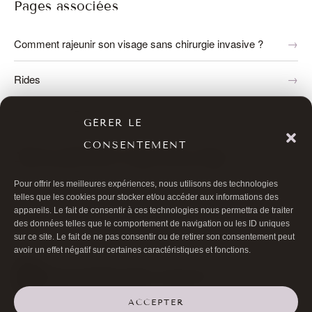
Pages associées
Comment rajeunir son visage sans chirurgie invasive ?
Rides
Injections de Botox pour traiter les rides
GÉRER LE
CONSENTEMENT
Médecine Régénérative Personnalisée Visage : Guide
Expert Nanofat, PRP et Cellules Souches 2026
Pour offrir les meilleures expériences, nous utilisons des technologies
Avant Après
telles que les cookies pour stocker et/ou accéder aux informations des
appareils. Le fait de consentir à ces technologies nous permettra de traiter
des données telles que le comportement de navigation ou les ID uniques
sur ce site. Le fait de ne pas consentir ou de retirer son consentement peut
avoir un effet négatif sur certaines caractéristiques et fonctions.
ACCEPTER