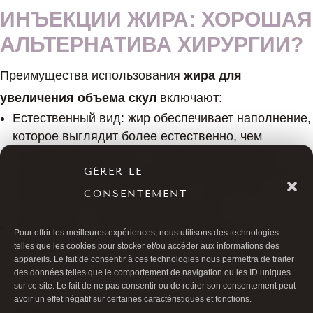
ИНЪЕКЦИИ ЖИРА: ХОРОШАЯ
АЛЬТЕРНАТИВА ХИРУРГИИ?
Преимущества использования
жира для
увеличения объема скул
включают:
Естественный вид: жир обеспечивает наполнение,
которое выглядит более естественно, чем
гиалуроновая кислота, которая иногда может
выглядеть чрезмерно надутой или искусственной.
GÉRER LE
Жир гармонично вписывается в ткани лица,
CONSENTEMENT
повторяя его естественные контуры.
Интеграция с тканями: перенесенный жир
Pour offrir les meilleures expériences, nous utilisons des technologies
однородно встраивается в толщу тканей, в отли
telles que les cookies pour stocker et/ou accéder aux informations des
appareils. Le fait de consentir à ces technologies nous permettra de traiter
« `
des données telles que le comportement de navigation ou les ID uniques
sur ce site. Le fait de ne pas consentir ou de retirer son consentement peut
avoir un effet négatif sur certaines caractéristiques et fonctions.