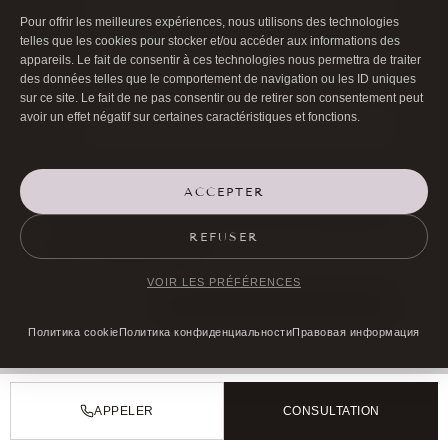
Pour offrir les meilleures expériences, nous utilisons des technologies
telles que les cookies pour stocker et/ou accéder aux informations des
appareils. Le fait de consentir à ces technologies nous permettra de traiter
des données telles que le comportement de navigation ou les ID uniques
sur ce site. Le fait de ne pas consentir ou de retirer son consentement peut
avoir un effet négatif sur certaines caractéristiques et fonctions.
Сохранить моё имя, email и адрес
ACCEPTER
сайта в этом браузере для последующих
REFUSER
моих комментариев.
VOIR LES PRÉFÉRENCES
ОСТАВИТЬ КОММЕНТАРИЙ
Политика cookie
Политика конфиденциальности
Правовая информация
APPELER
CONSULTATION
ВСЕ СТАТЬИ