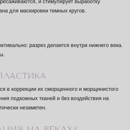
ересаживаются, и стимулирует выработку
ана для маскировки темных кругов.
В
тивально: разрез делается внутри нижнего века.
ы.
ПЛАСТИКА
тся в коррекции их сморщенного и морщинистого
ения подкожных тканей и без воздействия на
ически незаметен.
ЦИЯ НА ВЕКАХ?