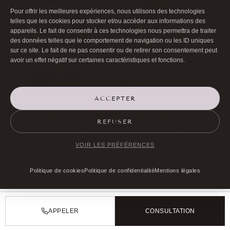
Pour offrir les meilleures expériences, nous utilisons des technologies
des cuisses, suivi d’une centrifugation
telles que les cookies pour stocker et/ou accéder aux informations des
permettant d’isoler les cellules graisseuses
appareils. Le fait de consentir à ces technologies nous permettra de traiter
des données telles que le comportement de navigation ou les ID uniques
viables. La réinjection s’effectue à l’aide de
sur ce site. Le fait de ne pas consentir ou de retirer son consentement peut
avoir un effet négatif sur certaines caractéristiques et fonctions.
micro-canules dans les zones
prédéterminées, en respectant les plans
anatomiques et la vascularisation des tissus.
ACCEPTER
La durée de l’intervention varie entre une et
REFUSER
trois heures selon l’ampleur du traitement.
VOIR LES PRÉFÉRENCES
SUITES
Politique de cookies
Politique de confidentialité
Mentions légales
OPÉRATOIRES ET
CONSULTATIONS
APPELER
CONSULTATION
DE SUIVI