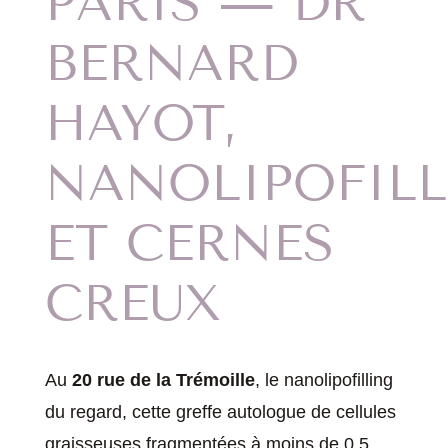
PARIS — DR
BERNARD
HAYOT,
NANOLIPOFIL
ET CERNES
CREUX
Au
20 rue de la Trémoille
, le nanolipofilling
du regard, cette greffe autologue de cellules
graisseuses fragmentées à moins de 0,5