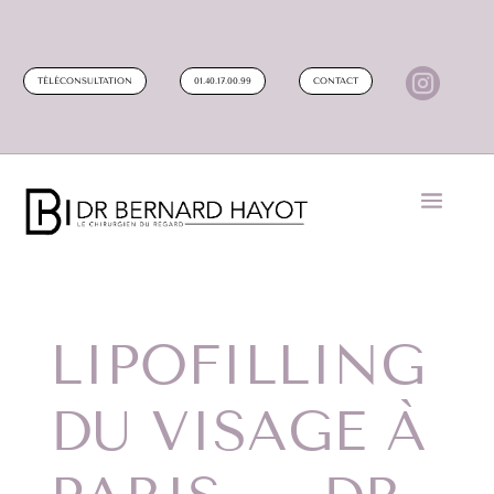

TÉLÉCONSULTATION
01.40.17.00.99
CONTACT
LIPOFILLING
DU VISAGE À