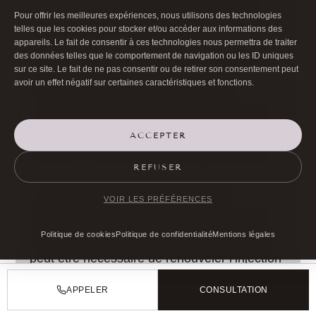
hyaluronidase
est efficace dans 80 à 90%
Pour offrir les meilleures expériences, nous utilisons des technologies
des cas en une à deux séances.
telles que les cookies pour stocker et/ou accéder aux informations des
appareils. Le fait de consentir à ces technologies nous permettra de traiter
des données telles que le comportement de navigation ou les ID uniques
C’est pour cette raison que je dis que l’acide
sur ce site. Le fait de ne pas consentir ou de retirer son consentement peut
avoir un effet négatif sur certaines caractéristiques et fonctions.
hyaluronique dans le cerne n’est pas
« dangereux » au sens strict mais qu’il doit
être réservé à des indications extrêmement
ACCEPTER
limitées et à des mains très expérimentées.
REFUSER
La dissolution à la hyaluronidase est
VOIR LES PRÉFÉRENCES
généralement efficace en 7 à 10 jours. Une
séance suffit dans la plupart des cas, mais il
Politique de cookies
Politique de confidentialité
Mentions légales
peut être nécessaire de renouveler l’injection
dans certaines situations.
APPELER
CONSULTATION