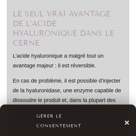
LE SEUL VRAI AVANTAGE
DE L’ACIDE
HYALURONIQUE DANS LE
CERNE
L’acide hyaluronique a malgré tout un
avantage majeur : il est réversible.
En cas de problème, il est possible d’injecter
de la hyaluronidase, une enzyme capable de
dissoudre le produit et, dans la plupart des
cas, de revenir à une situation très proche de
GÉRER LE
l’état initial. Plusieurs
études ont montré que
CONSENTEMENT
la prise en charge de l’effet Tyndall par