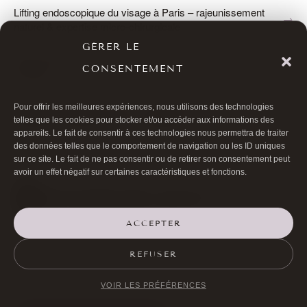
Lifting endoscopique du visage à Paris – rajeunissement
naturel & expertise micro-chirurgicale
GÉRER LE
Deep Plane Facelift Paris – Rajeunissement Naturel &
CONSENTEMENT
Durable
Deep Plane Facelift à Paris – Rajeunissement profond
Pour offrir les meilleures expériences, nous utilisons des technologies
telles que les cookies pour stocker et/ou accéder aux informations des
durable & expertise micro-chirurgicale
appareils. Le fait de consentir à ces technologies nous permettra de traiter
des données telles que le comportement de navigation ou les ID uniques
sur ce site. Le fait de ne pas consentir ou de retirer son consentement peut
avoir un effet négatif sur certaines caractéristiques et fonctions.
ACCEPTER

01 40 17 00 99
REFUSER

20 RUE DE LA TRÉMOILLE
VOIR LES PRÉFÉRENCES