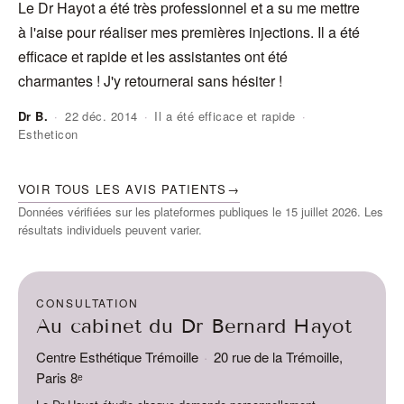
Le Dr Hayot a été très professionnel et a su me mettre
J'
à l'aise pour réaliser mes premières injections. Il a été
do
efficace et rapide et les assistantes ont été
ra
charmantes ! J'y retournerai sans hésiter !
Dr B.
·
22 déc. 2014
·
Il a été efficace et rapide
·
Estheticon
An
VOIR TOUS LES AVIS PATIENTS
→
Données vérifiées sur les plateformes publiques le 15 juillet 2026. Les
résultats individuels peuvent varier.
CONSULTATION
Au cabinet du Dr Bernard Hayot
Centre Esthétique Trémoille
·
20 rue de la Trémoille,
Paris 8ᵉ