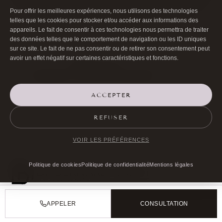
Pour offrir les meilleures expériences, nous utilisons des technologies
telles que les cookies pour stocker et/ou accéder aux informations des
appareils. Le fait de consentir à ces technologies nous permettra de traiter
des données telles que le comportement de navigation ou les ID uniques
sur ce site. Le fait de ne pas consentir ou de retirer son consentement peut
Page mise à jour le
1 juin 2026
.
avoir un effet négatif sur certaines caractéristiques et fonctions.
Rédigé et relu par le
Dr Bernard Hayot
, chirurgien ophtalmologiste,
RPPS
10003926226
(
voir le parcours professionnel
).
Les informations présentées sont fournies à titre informatif et ne
ACCEPTER
remplacent pas une consultation médicale. Les résultats mentionnés
varient selon les patients et ne constituent pas une garantie. Les
risques, contre-indications et alternatives thérapeutiques doivent être
REFUSER
discutés avec votre praticien lors de la consultation préalable.
VOIR LES PRÉFÉRENCES
Politique de cookies
Politique de confidentialité
Mentions légales

01 40 17 00 99
APPELER
CONSULTATION

20 RUE DE LA TRÉMOILLE