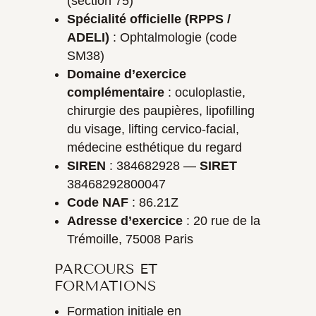
(section 75)
Spécialité officielle (RPPS /
ADELI)
: Ophtalmologie (code
SM38)
Domaine d’exercice
complémentaire
: oculoplastie,
chirurgie des paupières, lipofilling
du visage, lifting cervico-facial,
médecine esthétique du regard
SIREN
: 384682928 —
SIRET
38468292800047
Code NAF
: 86.21Z
Adresse d’exercice
: 20 rue de la
Trémoille, 75008 Paris
PARCOURS ET
FORMATIONS
Formation initiale en