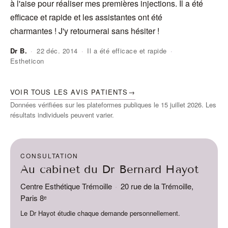
à l'aise pour réaliser mes premières injections. Il a été
do
efficace et rapide et les assistantes ont été
ra
charmantes ! J'y retournerai sans hésiter !
Dr B.
·
22 déc. 2014
·
Il a été efficace et rapide
·
Estheticon
An
VOIR TOUS LES AVIS PATIENTS
→
Données vérifiées sur les plateformes publiques le 15 juillet 2026. Les
résultats individuels peuvent varier.
CONSULTATION
Au cabinet du Dr Bernard Hayot
Centre Esthétique Trémoille
·
20 rue de la Trémoille,
Paris 8ᵉ
Le Dr Hayot étudie chaque demande personnellement.