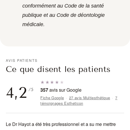
conformément au Code de la santé
publique et au Code de déontologie
médicale.
AVIS PATIENTS
Ce que disent les patients
★★★★
★
4,2
357
avis sur Google
/5
Fiche Google
·
27 avis Multiesthétique
·
7
témoignages Estheticon
Le Dr Hayot a été très professionnel et a su me mettre
J'