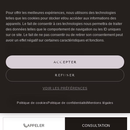
Les informations présentées sont fournies à titre informatif et ne
remplacent pas une consultation médicale. Les résultats mentionnés
varient selon les patients et ne constituent pas une garantie. Les
Pour offrir les meilleures expériences, nous utilisons des technologies
risques, contre-indications et alternatives thérapeutiques doivent être
telles que les cookies pour stocker et/ou accéder aux informations des
appareils. Le fait de consentir à ces technologies nous permettra de traiter
discutés avec votre praticien lors de la consultation préalable.
des données telles que le comportement de navigation ou les ID uniques
sur ce site. Le fait de ne pas consentir ou de retirer son consentement peut
avoir un effet négatif sur certaines caractéristiques et fonctions.
ACCEPTER

01 40 17 00 99
REFUSER

20 RUE DE LA TRÉMOILLE
VOIR LES PRÉFÉRENCES
PRENDRE RENDEZ-VOUS
Politique de cookies
Politique de confidentialité
Mentions légales
©Docteur Bernard Hayot 2026 |
Mentions légales
|
Politique de cookies
APPELER
CONSULTATION