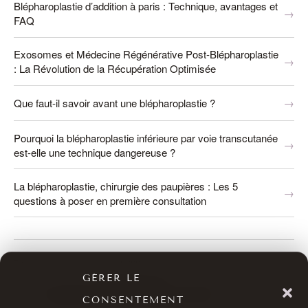
Blépharoplastie d’addition à paris : Technique, avantages et
FAQ
Exosomes et Médecine Régénérative Post-Blépharoplastie
: La Révolution de la Récupération Optimisée
Que faut-il savoir avant une blépharoplastie ?
Pourquoi la blépharoplastie inférieure par voie transcutanée
est-elle une technique dangereuse ?
La blépharoplastie, chirurgie des paupières : Les 5
questions à poser en première consultation
Page mise à jour le
11 août 2025
.
GÉRER LE
Rédigé et relu par le
Dr Bernard Hayot
, chirurgien ophtalmologiste,
RPPS
10003926226
(
voir le parcours professionnel
).
CONSENTEMENT