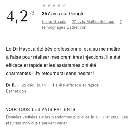
★★★★
★
4,2
357
avis sur Google
/5
Fiche Google
·
27 avis Multiesthétique
·
7
témoignages Estheticon
Le Dr Hayot a été très professionnel et a su me mettre
J'
à l'aise pour réaliser mes premières injections. Il a été
do
efficace et rapide et les assistantes ont été
ra
charmantes ! J'y retournerai sans hésiter !
Dr B.
·
22 déc. 2014
·
Il a été efficace et rapide
·
Estheticon
An
VOIR TOUS LES AVIS PATIENTS
→
Données vérifiées sur les plateformes publiques le 15 juillet 2026. Les
résultats individuels peuvent varier.