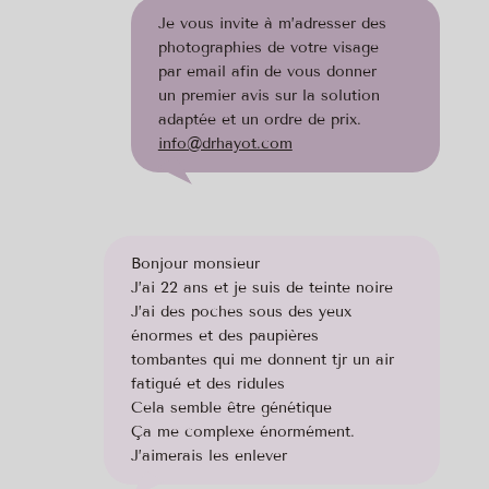
Je vous invite à m’adresser des
photographies de votre visage
par email afin de vous donner
un premier avis sur la solution
adaptée et un ordre de prix.
info@drhayot.com
Bonjour monsieur
J’ai 22 ans et je suis de teinte noire
J’ai des poches sous des yeux
énormes et des paupières
tombantes qui me donnent tjr un air
fatigué et des ridules
Cela semble être génétique
Ça me complexe énormément.
J’aimerais les enlever