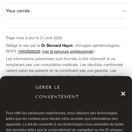
Yeux cernés
Page mise à jour le
21 avril 2026
.
Rédigé et relu par le
Dr Bernard Hayot
, chirurgien ophtalmologiste,
RPPS
10003926226
(
voir le parcours professionnel
).
Les informations présentées sont fournies à titre informatif et ne
remplacent pas une consultation médicale. Les résultats mentionnés
varient selon les patients et ne constituent pas une garantie. Les
risques, contre-indications et alternatives thérapeutiques doivent être
discutés avec votre praticien lors de la consultation préalable.
GÉRER LE
CONSENTEMENT
Voir aussi
Pour offrir les meilleures expériences, nous utilisons des technologies
traitement des cernes à Paris
telles que les cookies pour stocker et/ou accéder aux informations des
appareils. Le fait de consentir à ces technologies nous permettra de traiter
des données telles que le comportement de navigation ou les ID uniques