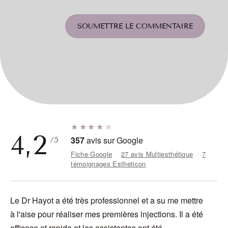
SOUMETTRE LE COMMENTAIRE
★★★★
★
4,2
357
avis sur Google
/5
Fiche Google
·
27 avis Multiesthétique
·
7
témoignages Estheticon
Le Dr Hayot a été très professionnel et a su me mettre
J'
à l'aise pour réaliser mes premières injections. Il a été
do
efficace et rapide et les assistantes ont été
ra