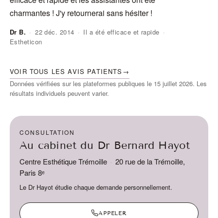
charmantes ! J'y retournerai sans hésiter !
Dr B.
·
22 déc. 2014
·
Il a été efficace et rapide
·
Estheticon
An
VOIR TOUS LES AVIS PATIENTS
→
Données vérifiées sur les plateformes publiques le 15 juillet 2026. Les
résultats individuels peuvent varier.
CONSULTATION
Au cabinet du Dr Bernard Hayot
Centre Esthétique Trémoille
·
20 rue de la Trémoille,
Paris 8ᵉ
Le Dr Hayot étudie chaque demande personnellement.
APPELER