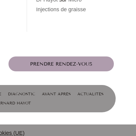
Injections de graisse
PRENDRE RENDEZ-VOUS
E
DIAGNOSTIC
AVANT APRÈS
ACTUALITÉS
BERNARD HAYOT
okies (UE)