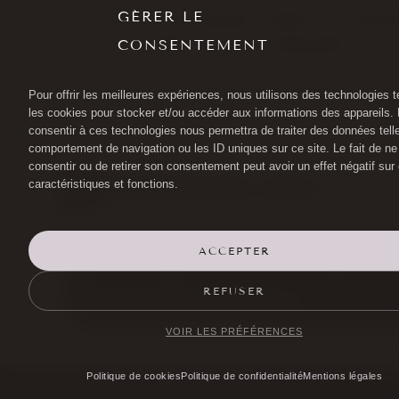
GÉRER LE
Pour toute question relative à la prote
CONSENTEMENT
formulaire de contact disponible sur le
Pour offrir les meilleures expériences, nous utilisons des technologies t
les cookies pour stocker et/ou accéder aux informations des appareils. L
consentir à ces technologies nous permettra de traiter des données tell
comportement de navigation ou les ID uniques sur ce site. Le fait de ne
consentir ou de retirer son consentement peut avoir un effet négatif sur
caractéristiques et fonctions.
ACCEPTER
DR HAYOT
CHIRURGIE DU REGARD
LIPOFIL
REFUSER
POLITIQUE DE
VOIR LES PRÉFÉRENCES
Politique de cookies
Politique de confidentialité
Mentions légales
©Docteur 