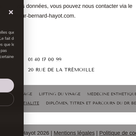
ction de vos données, vous pouvez nous contacter via le
 site docteur-bernard-hayot.com.
elles que
e fait de
es que le
 pas
 certaines

01 40 17 00 99

20 RUE DE LA TRÉMOILLE
LING DU VISAGE
LIFTING DU VISAGE
MÉDECINE ESTHÉTIQU
 CONFIDENTIALITÉ
DIPLÔMES, TITRES ET PARCOURS DU DR 
Bernard Hayot 2026 |
Mentions légales
|
Politique de co