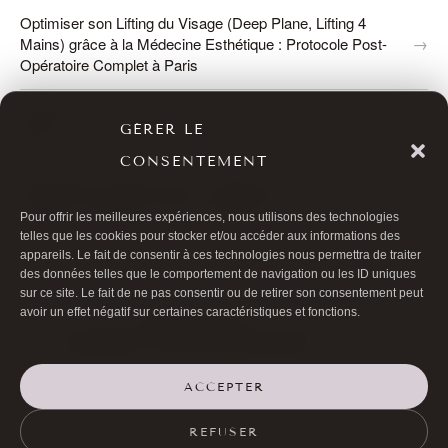
Optimiser son Lifting du Visage (Deep Plane, Lifting 4
Mains) grâce à la Médecine Esthétique : Protocole Post-
Opératoire Complet à Paris
Lifting endoscopique du sourcil – Chirurgie du regard À
GÉRER LE
Paris
CONSENTEMENT
Deep Plane Facelift à Paris – Rajeunissement profond
durable & expertise micro-chirurgicale
Pour offrir les meilleures expériences, nous utilisons des technologies
telles que les cookies pour stocker et/ou accéder aux informations des
appareils. Le fait de consentir à ces technologies nous permettra de traiter
des données telles que le comportement de navigation ou les ID uniques
sur ce site. Le fait de ne pas consentir ou de retirer son consentement peut
Page mise à jour le
15 juillet 2026
.
avoir un effet négatif sur certaines caractéristiques et fonctions.
Rédigé et relu par le
Dr Bernard Hayot
, chirurgien ophtalmologiste,
RPPS
10003926226
(
voir le parcours professionnel
).
Les informations présentées sont fournies à titre informatif et ne
remplacent pas une consultation médicale. Les résultats mentionnés
ACCEPTER
varient selon les patients et ne constituent pas une garantie. Les
risques, contre-indications et alternatives thérapeutiques doivent être
REFUSER
discutés avec votre praticien lors de la consultation préalable.