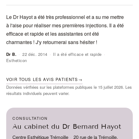
Le Dr Hayot a été très professionnel et a su me mettre
J'
à l'aise pour réaliser mes premières injections. Il a été
do
efficace et rapide et les assistantes ont été
ra
charmantes ! J'y retournerai sans hésiter !
Dr B.
·
22 déc. 2014
·
Il a été efficace et rapide
·
Estheticon
An
VOIR TOUS LES AVIS PATIENTS
→
Données vérifiées sur les plateformes publiques le 15 juillet 2026. Les
résultats individuels peuvent varier.
CONSULTATION
Au cabinet du Dr Bernard Hayot
Centre Esthétique Trémoille
·
20 rue de la Trémoille,