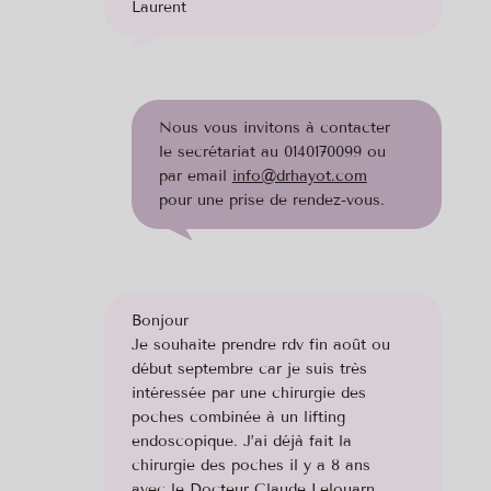
Laurent
Nous vous invitons à contacter
le secrétariat au 0140170099 ou
par email
info@drhayot.com
pour une prise de rendez-vous.
Bonjour
Je souhaite prendre rdv fin août ou
début septembre car je suis très
intéressée par une chirurgie des
poches combinée à un lifting
endoscopique. J’ai déjà fait la
chirurgie des poches il y a 8 ans
avec le Docteur Claude Lelouarn.