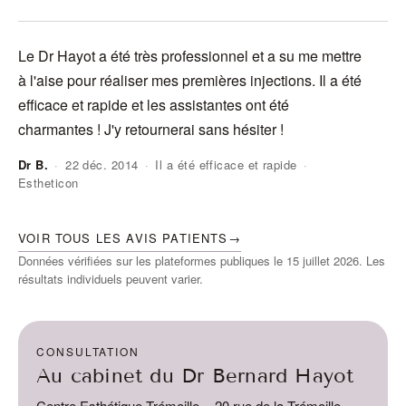
Le Dr Hayot a été très professionnel et a su me mettre
J'
à l'aise pour réaliser mes premières injections. Il a été
do
efficace et rapide et les assistantes ont été
ra
charmantes ! J'y retournerai sans hésiter !
Dr B.
·
22 déc. 2014
·
Il a été efficace et rapide
·
Estheticon
An
VOIR TOUS LES AVIS PATIENTS
→
Données vérifiées sur les plateformes publiques le 15 juillet 2026. Les
résultats individuels peuvent varier.
CONSULTATION
Au cabinet du Dr Bernard Hayot
Centre Esthétique Trémoille
·
20 rue de la Trémoille,