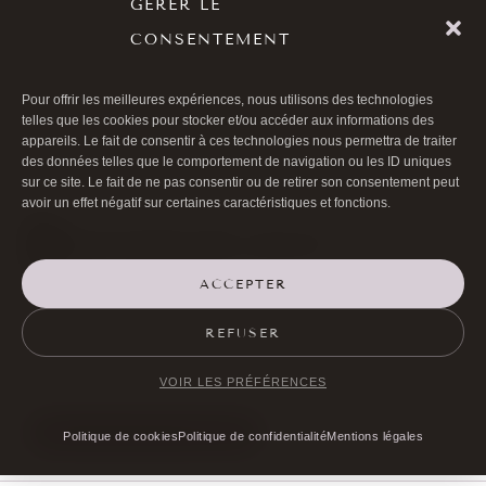
GÉRER LE
Rajeunir sans effets secondaires c’est possible ?
CONSENTEMENT
Acide hyaluronique lèvres
Pour offrir les meilleures expériences, nous utilisons des technologies
Comblement des sillons nasogéniens par la graisse
telles que les cookies pour stocker et/ou accéder aux informations des
appareils. Le fait de consentir à ces technologies nous permettra de traiter
des données telles que le comportement de navigation ou les ID uniques
sur ce site. Le fait de ne pas consentir ou de retirer son consentement peut
avoir un effet négatif sur certaines caractéristiques et fonctions.
ACCEPTER

01 40 17 00 99
REFUSER

20 RUE DE LA TRÉMOILLE
VOIR LES PRÉFÉRENCES
PRENDRE RENDEZ-VOUS
Politique de cookies
Politique de confidentialité
Mentions légales