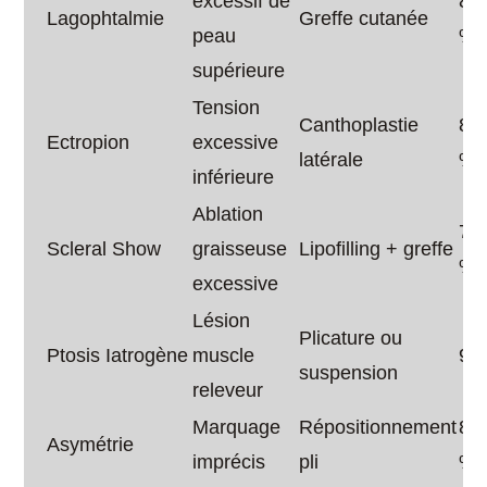
excessif de
85
Lagophtalmie
Greffe cutanée
peau
%
supérieure
Tension
Canthoplastie
80
Ectropion
excessive
latérale
%
inférieure
Ablation
75
Scleral Show
graisseuse
Lipofilling + greffe
%
excessive
Lésion
Plicature ou
Ptosis Iatrogène
muscle
90
suspension
releveur
Marquage
Répositionnement
85
Asymétrie
imprécis
pli
%