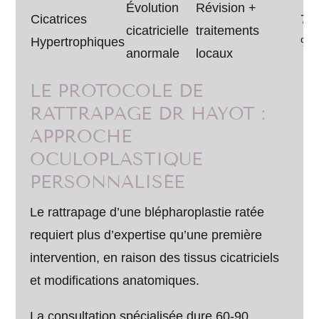
Évolution
Révision +
Cicatrices
70
cicatricielle
traitements
Hypertrophiques
%
anormale
locaux
LE PROTOCOLE DE
RATTRAPAGE DR HAYOT :
APPROCHE
OCULOPLASTIQUE
PERSONNALISÉE
Le rattrapage d’une blépharoplastie ratée
requiert plus d’expertise qu’une première
intervention, en raison des tissus cicatriciels
et modifications anatomiques.
La consultation spécialisée dure 60-90