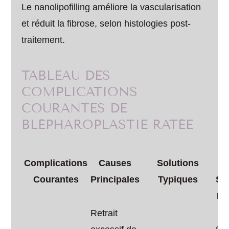
Le nanolipofilling améliore la vascularisation
et réduit la fibrose, selon histologies post-
traitement.
TABLEAU DES
COMPLICATIONS
COURANTES DE
BLÉPHAROPLASTIE RATÉE
T
Complications
Causes
Solutions
Courantes
Principales
Typiques
Su
Es
Retrait