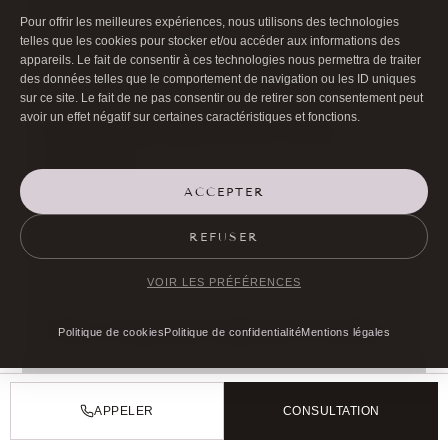
Pour offrir les meilleures expériences, nous utilisons des technologies
ANESTHÉSIE ET
telles que les cookies pour stocker et/ou accéder aux informations des
DÉROULEMENT : SÉCURITÉ
appareils. Le fait de consentir à ces technologies nous permettra de traiter
des données telles que le comportement de navigation ou les ID uniques
EN AMBULATOIRE
sur ce site. Le fait de ne pas consentir ou de retirer son consentement peut
avoir un effet négatif sur certaines caractéristiques et fonctions.
Bloc opératoire agréé assure normes
hygiéniques.
ACCEPTER
SUITES POST-RATTRAPAGE :
REFUSER
GESTION DE L’ŒDÈME ET
VOIR LES PRÉFÉRENCES
SUIVI
Photos comparatives objectivent l’évolution.
Politique de cookies
Politique de confidentialité
Mentions légales
PRÉVENTION DES
APPELER
CONSULTATION
COMPLICATIONS DE