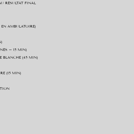
U RÉSULTAT FINAL
H EN AMBULATOIRE)
N)
NÉS – 15 MIN)
E BLANCHE (45 MIN)
E (15 MIN)
ATION