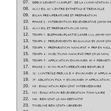
DÉROULEMENT COMPLET : DE LA CONSULTATION A
ACCUEIL AU CENTRE ESTHÉTIQUE TRÉMOILLE
BILAN PRÉ-OPÉRATOIRE ET PRÉPARATION
PHASE 2 : INTERVENTION RÉGÉNÉRATIVE (2H30-3
ACCUEIL ET PRÉPARATION (30 MIN)
TEMPS 1 : BLÉPHAROPLASTIE LASER CO₂ (60-90 MI
TEMPS 2 : PRÉLÈVEMENTS BIOLOGIQUES (SIMULTA
TEMPS 3 : PRÉPARATION NANOFAT + PRP EN SALL
TEMPS 4 : INJECTIONS NANOFAT/PRP (15-20 MIN)
TEMPS 5 : APPLICATION EXOSOMES J0 + FERMETUR
PHASE 3 : SUIVI POST-OPÉRATOIRE RENFORCÉ
J2 : CONTRÔLE PRÉCOCE + EXOSOMES 2ᵉ APPLIC
J7 : ABLATION FILS + EXOSOMES 3ᵉ APPLICATION
M1 : ÉVALUATION RÉSULTAT INTERMÉDIAIRE
M3 : ÉVALUATION RÉGÉNÉRATION TISSULAIRE
M6 : RÉSULTAT QUASI-DÉFINITIF
TIMELINE RÉSULTATS OBSERVÉS