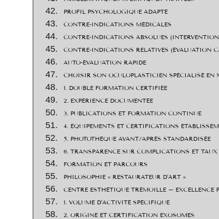
PROFIL PSYCHOLOGIQUE ADAPTÉ
CONTRE-INDICATIONS MÉDICALES
CONTRE-INDICATIONS ABSOLUES (INTERVENTION
CONTRE-INDICATIONS RELATIVES (ÉVALUATION C
AUTO-ÉVALUATION RAPIDE
CHOISIR SON OCULOPLASTICIEN SPÉCIALISÉ EN
1. DOUBLE FORMATION CERTIFIÉE
2. EXPÉRIENCE DOCUMENTÉE
3. PUBLICATIONS ET FORMATION CONTINUE
4. ÉQUIPEMENTS ET CERTIFICATIONS ÉTABLISSE
5. PHOTOTHÈQUE AVANT/APRÈS STANDARDISÉE
6. TRANSPARENCE SUR COMPLICATIONS ET TAUX
FORMATION ET PARCOURS
PHILOSOPHIE « RESTAURATEUR D’ART »
CENTRE ESTHÉTIQUE TRÉMOILLE – EXCELLENCE 
1. VOLUME D’ACTIVITÉ SPÉCIFIQUE
2. ORIGINE ET CERTIFICATION EXOSOMES