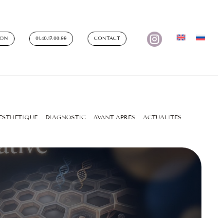

ION
01.40.17.00.99
CONTACT
ESTHÉTIQUE
DIAGNOSTIC
AVANT APRÈS
ACTUALITÉS