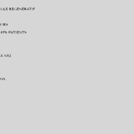
OLE RÉGÉNÉRATIF
OURS
 87% PATIENTS
 À M12
ANS