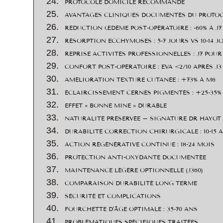
PROTOCOLE DOMICILE RECOMMANDÉ
AVANTAGES CLINIQUES DOCUMENTÉS DU PROTOC
RÉDUCTION ŒDÈME POST-OPÉRATOIRE : -60% À J7
RÉSORPTION ECCHYMOSES : 5-7 JOURS VS 10-14 J
REPRISE ACTIVITÉS PROFESSIONNELLES : J7 POUR
CONFORT POST-OPÉRATOIRE : EVA <2/10 APRÈS J3
AMÉLIORATION TEXTURE CUTANÉE : +73% À M6
ÉCLAIRCISSEMENT CERNES PIGMENTÉS : +25-35%
EFFET « BONNE MINE » DURABLE
NATURALITÉ PRÉSERVÉE – SIGNATURE DR HAYOT
DURABILITÉ CORRECTION CHIRURGICALE : 10-15 
ACTION RÉGÉNÉRATIVE CONTINUE : 18-24 MOIS
PROTECTION ANTI-OXYDANTE DOCUMENTÉE
MAINTENANCE LÉGÈRE OPTIONNELLE (J360)
COMPARAISON DURABILITÉ LONG TERME
SÉCURITÉ ET COMPLICATIONS
FOURCHETTE D’ÂGE OPTIMALE : 35-70 ANS
PROBLÉMATIQUES SPÉCIFIQUES TRAITÉES