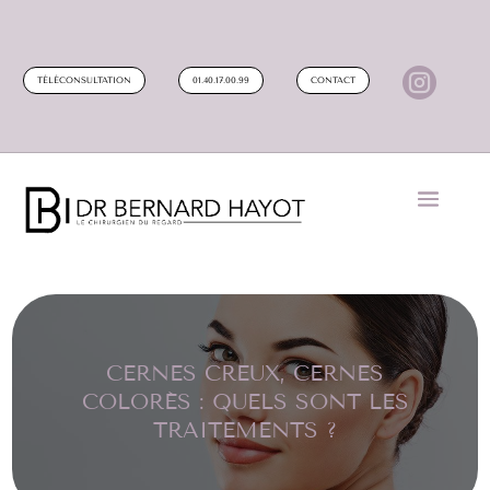

TÉLÉCONSULTATION
01.40.17.00.99
CONTACT
CERNES CREUX, CERNES
COLORÉS : QUELS SONT LES
TRAITEMENTS ?