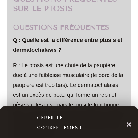
SUR LE PTOSIS
QUESTIONS FRÉQUENTES
Q : Quelle est la différence entre ptosis et
dermatochalasis ?
R : Le ptosis est une chute de la paupière
due à une faiblesse musculaire (le bord de la
paupière est trop bas). Le dermatochalasis
est un excès de peau qui forme un repli et
pèse sur les cils, mais le muscle fonctionne
bien. Les deux peuvent être opérés en même
GÉRER LE
temps. Pour plus de détails, consultez notre
CONSENTEMENT
page dédiée à la
blépharoplastie supérieure
.