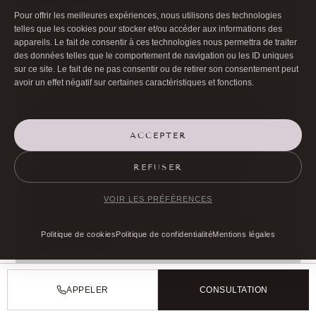
Pour offrir les meilleures expériences, nous utilisons des technologies
Q : La chirurgie du ptosis comporte-t-elle
telles que les cookies pour stocker et/ou accéder aux informations des
appareils. Le fait de consentir à ces technologies nous permettra de traiter
des risques ?
des données telles que le comportement de navigation ou les ID uniques
sur ce site. Le fait de ne pas consentir ou de retirer son consentement peut
avoir un effet négatif sur certaines caractéristiques et fonctions.
R : Comme toute chirurgie, des risques
existent (hématome, infection, sécheresse
oculaire). Le risque spécifique principal est la
ACCEPTER
sous-correction (paupière encore un peu
REFUSER
basse) ou la sur-correction, nécessitant
parfois une retouche chirurgicale. Ces
VOIR LES PRÉFÉRENCES
risques sont minimisés par l’expertise d’un
Politique de cookies
Politique de confidentialité
Mentions légales
oculoplasticien.
Q : Peut-on se faire opérer du ptosis au
APPELER
CONSULTATION
laser ?