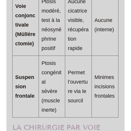
Ptosis
Aucune
Voie
modéré,
cicatrice
conjonc
test à la
visible,
Aucune
tivale
néosyné
récupéra
(interne)
(Müllére
phrine
tion
ctomie)
positif
rapide
Ptosis
congénit
Permet
Suspen
Minimes
al
l’ouvertu
sion
incisions
sévère
re via le
frontale
frontales
(muscle
sourcil
inerte)
LA CHIRURGIE PAR VOIE