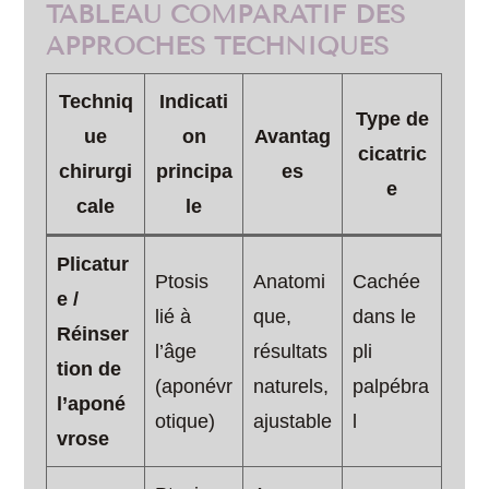
TABLEAU COMPARATIF DES
APPROCHES TECHNIQUES
Techniq
Indicati
Type de
ue
on
Avantag
cicatric
chirurgi
principa
es
e
cale
le
Plicatur
Ptosis
Anatomi
Cachée
e /
lié à
que,
dans le
Réinser
l’âge
résultats
pli
tion de
(aponévr
naturels,
palpébra
l’aponé
otique)
ajustable
l
vrose