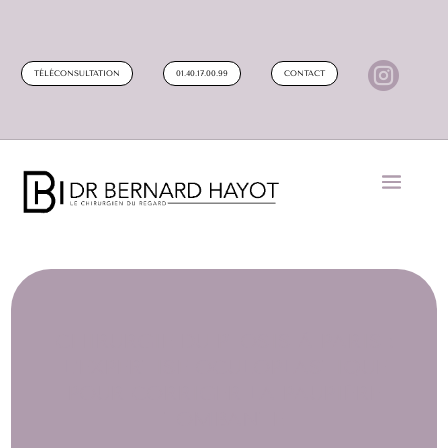

TÉLÉCONSULTATION
01.40.17.00.99
CONTACT
CHIRURGIE DU PTOSIS À PARIS :
L’EXPERTISE OCULOPLASTIQUE
POUR CORRIGER LA PAUPIÈRE
TOMBANTE