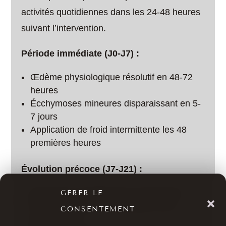
activités quotidiennes dans les 24-48 heures
suivant l’intervention.
Période immédiate (J0-J7) :
Œdème physiologique résolutif en 48-72
heures
Écchymoses mineures disparaissant en 5-
7 jours
Application de froid intermittente les 48
premières heures
Évolution précoce (J7-J21) :
Disparition complète des ecchymoses
GÉRER LE
Premiers signes d’amélioration de la
CONSENTEMENT
pigmentation