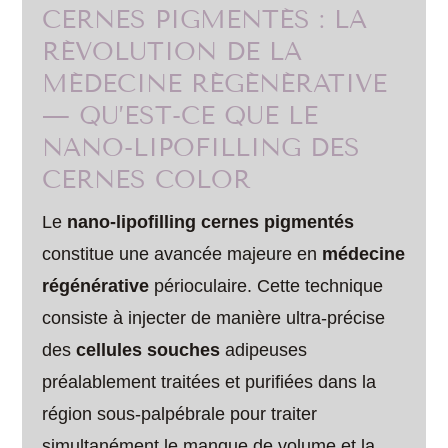
CERNES PIGMENTÉS : LA
RÉVOLUTION DE LA
MÉDECINE RÉGÉNÉRATIVE
— QU’EST-CE QUE LE
NANO-LIPOFILLING DES
CERNES COLOR
Le
nano-lipofilling cernes pigmentés
constitue une avancée majeure en
médecine
régénérative
périoculaire. Cette technique
consiste à injecter de manière ultra-précise
des
cellules souches
adipeuses
préalablement traitées et purifiées dans la
région sous-palpébrale pour traiter
simultanément le manque de volume et la