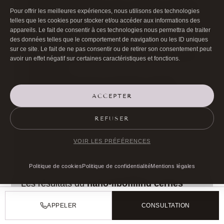
Reprise progressive des activités sportives
Pour offrir les meilleures expériences, nous utilisons des technologies
telles que les cookies pour stocker et/ou accéder aux informations des
appareils. Le fait de consentir à ces technologies nous permettra de traiter
Résultats définitifs (1-6 mois) :
des données telles que le comportement de navigation ou les ID uniques
sur ce site. Le fait de ne pas consentir ou de retirer son consentement peut
Évolution progressive de l’épaississement
avoir un effet négatif sur certaines caractéristiques et fonctions.
dermique
Optimisation de la correction colorée
Stabilisation du résultat vers le 6ème mois
ACCEPTER
REFUSER
RÉSULTATS ET AVANTAGES
VOIR LES PRÉFÉRENCES
DU NANO-LIPOFILLING
DES CERNES PIGMENTÉS
Politique de cookies
Politique de confidentialité
Mentions légales
Les résultats du
nano-lipofilling cernes
pigmentés
dépassent largement ceux des
APPELER
CONSULTATION
techniques conventionnelles grâce à son