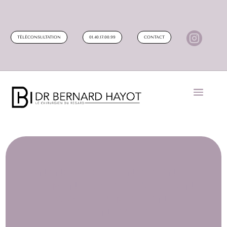

TÉLÉCONSULTATION
01.40.17.00.99
CONTACT
NANO-LIPOFILLING CERNES
PIGMENTÉS : LA RÉVOLUTION
2026 DE LA MÉDECINE
RÉGÉNÉRATIVE