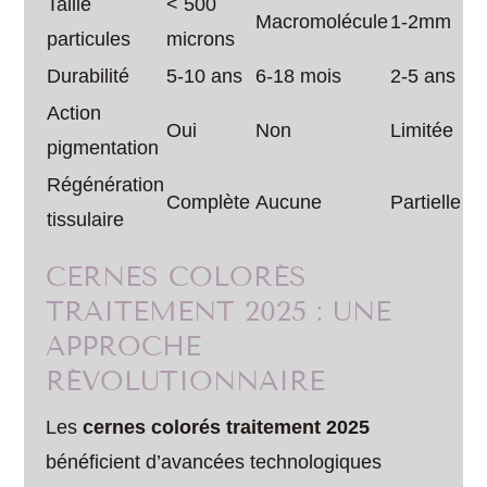
Taille
< 500
Macromolécule
1-2mm
particules
microns
Durabilité
5-10 ans
6-18 mois
2-5 ans
Action
Oui
Non
Limitée
pigmentation
Régénération
Complète
Aucune
Partielle
tissulaire
CERNES COLORÉS
TRAITEMENT 2025 : UNE
APPROCHE
RÉVOLUTIONNAIRE
Les
cernes colorés traitement 2025
bénéficient d’avancées technologiques