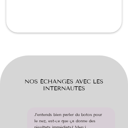
NOS ÉCHANGES AVEC LES
INTERNAUTES
J’entends bien parler du botox pour
le nez, est-ce que ça donne des
résultats immédiats? Merci