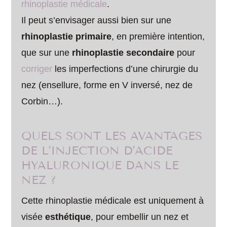
rhinoplastie médicale
.
Il peut s’envisager aussi bien sur une
rhinoplastie primaire
, en première intention,
que sur une
rhinoplastie secondaire
pour
corriger
les imperfections d’une chirurgie du
nez (ensellure, forme en V inversé, nez de
Corbin…).
QUELS SONT LES AVANTAGES
DE L’INJECTION D’ACIDE
HYALURONIQUE DANS LE
NEZ ?
Cette rhinoplastie médicale est uniquement à
visée
esthétique
, pour embellir un nez et