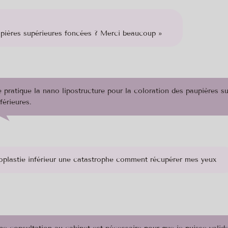
aupières supérieures foncées ? Merci beaucoup »
e pratique la nano lipostructure pour la coloration des paupières s
nférieures.
aroplastie inférieur une catastrophe comment récupérer mes yeux