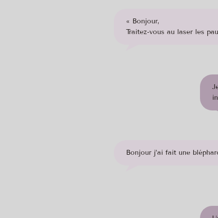
« Bonjour,
Traitez-vous au laser les p
J
i
Bonjour j’ai fait une bléph