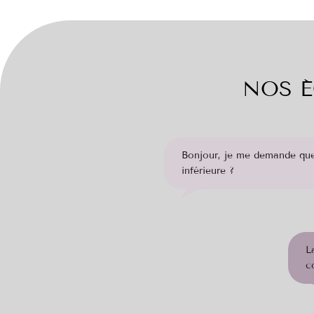
NOS É
Bonjour, je me demande quell
inférieure ?
L
c