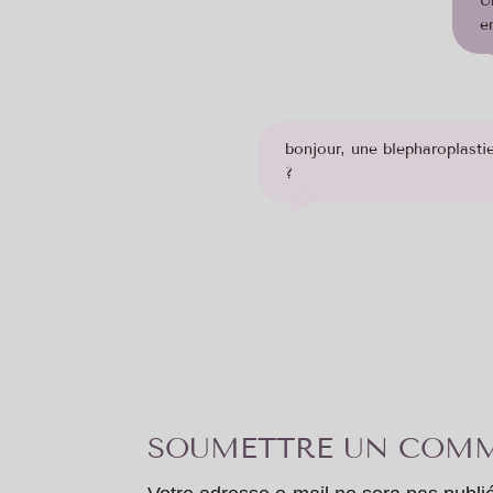
U
e
bonjour, une blepharoplasti
?
SOUMETTRE UN COMM