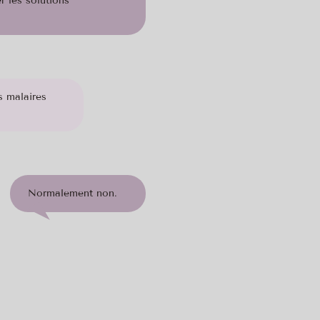
r les solutions
s malaires
Normalement non.