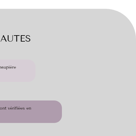
NAUTES
paupière
ont vérifiées en