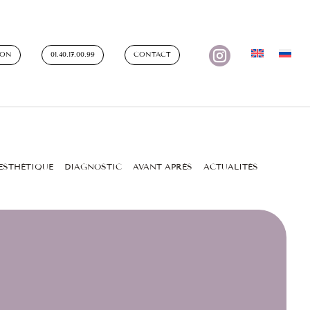

ION
01.40.17.00.99
CONTACT
ESTHÉTIQUE
DIAGNOSTIC
AVANT APRÈS
ACTUALITÉS