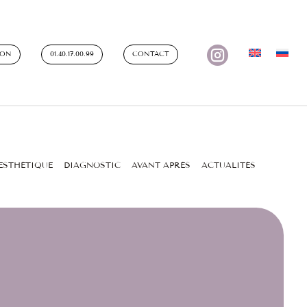

ION
01.40.17.00.99
CONTACT
ESTHÉTIQUE
DIAGNOSTIC
AVANT APRÈS
ACTUALITÉS