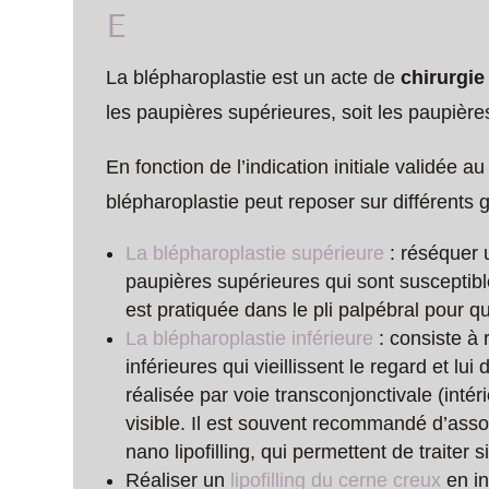
E
La blépharoplastie est un acte de
chirurgie
les paupières supérieures, soit les paupières 
En fonction de l’indication initiale validée a
blépharoplastie peut reposer sur différents g
La blépharoplastie supérieure
: réséquer 
paupières supérieures qui sont susceptibles
est pratiquée dans le pli palpébral pour qu
La blépharoplastie inférieure
: consiste à
inférieures qui vieillissent le regard et lu
réalisée par voie transconjonctivale (inté
visible. Il est souvent recommandé d’asso
nano lipofilling, qui permettent de traiter
Réaliser un
lipofilling du cerne creux
en in