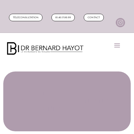
TÉLÉCONSULTATION
01.40.17.00.99
CONTACT

RAJEUNIR LE REGARD SANS
CHIRURGIE – LES TENDANCES
À CONNAÎTRE EN 2026