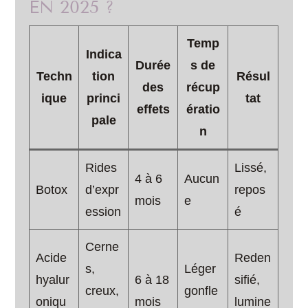
EN 2025 ?
Temp
Indica
Durée
s de
Techn
tion
Résul
des
récup
ique
princi
tat
effets
ératio
pale
n
Rides
Lissé,
4 à 6
Aucun
Botox
d’expr
repos
mois
e
ession
é
Cerne
Acide
Reden
s,
Léger
hyalur
6 à 18
sifié,
creux,
gonfle
oniqu
mois
lumine