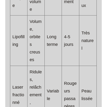
volum
ment
e
ux
e
Volum
e,
Très
Lipofill
orbite
Long
4-5
nature
ing
s
terme
jours
l
creus
es
Ridule
s,
Rouge
Laser
relâch
Variab
urs
Peau
fractio
ement
le
passa
lissée
nné
,
gères