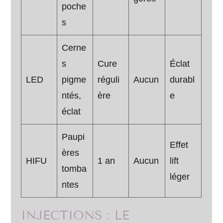
poche
s
Cerne
s
Cure
Éclat
LED
pigme
réguli
Aucun
durabl
ntés,
ère
e
éclat
Paupi
Effet
ères
HIFU
1 an
Aucun
lift
tomba
léger
ntes
INJECTIONS : LE