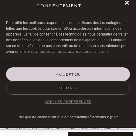
CONSENTEMENT

01 40 17 00 99

20 RUE DE LA TRÉMOILLE
Pour offrir les meilleures expériences, nous utilisons des technologies
telles que les cookies pour stocker et/ou accéder aux informations des
appareils. Le fait de consentir à ces technologies nous permettra de traiter
des données telles que le comportement de navigation ou les ID uniques
PRENDRE RENDEZ-VOUS
sur ce site. Le fait de ne pas consentir ou de retirer son consentement peut
avoir un effet négatif sur certaines caractéristiques et fonctions.
©Docteur Bernard Hayot 2026 |
Mentions légales
|
Politique de cookies
(UE)
ACCEPTER
REFUSER
Page mise à jour le
11 mars 2026
.
Rédigé et relu par le
Dr Bernard Hayot
, chirurgien ophtalmologiste,
VOIR LES PRÉFÉRENCES
RPPS
10003926226
(
voir le parcours professionnel
).
Les informations présentées sont fournies à titre informatif et ne
Politique de cookies
Politique de confidentialité
Mentions légales
remplacent pas une consultation médicale. Les résultats mentionnés
varient selon les patients et ne constituent pas une garantie. Les
risques, contre-indications et alternatives thérapeutiques doivent être