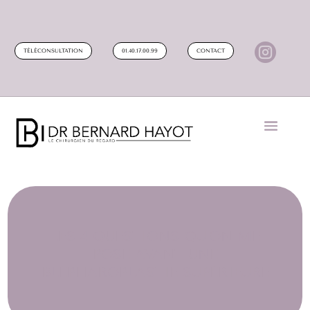

TÉLÉCONSULTATION
01.40.17.00.99
CONTACT
LES 4 QUESTIONS QU’ON ME
POSE AVANT UNE
BLÉPHAROPLASTIE SUPÉRIEURE