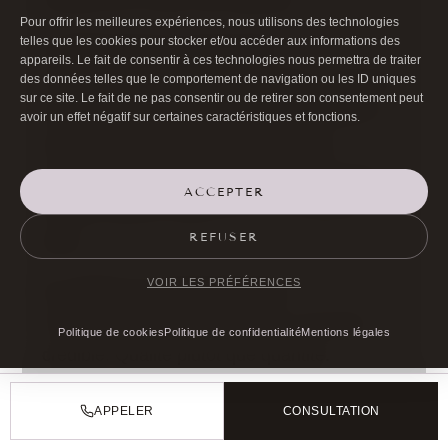
Pour offrir les meilleures expériences, nous utilisons des technologies
telles que les cookies pour stocker et/ou accéder aux informations des
4. Sélectionnez la diversité
appareils. Le fait de consentir à ces technologies nous permettra de traiter
Cherchez des témoignages variés : résultat
des données telles que le comportement de navigation ou les ID uniques
sur ce site. Le fait de ne pas consentir ou de retirer son consentement peut
naturel (« on m’a demandé si j’allais bien »),
avoir un effet négatif sur certaines caractéristiques et fonctions.
technique spécifique (lipofilling, laser,
résection), qualité du suivi/équipe, résultat
ACCEPTER
durable (patient opéré il y a 1 à 2 ans ou
REFUSER
plus).
VOIR LES PRÉFÉRENCES
5. Limitez à 3-5 témoignages
Trop c’est du remplissage, peu c’est plus
Politique de cookies
Politique de confidentialité
Mentions légales
crédible. Qualité plutôt que quantité.
6. Documentez la source
APPELER
CONSULTATION
En coulisse, conservez les emails ou