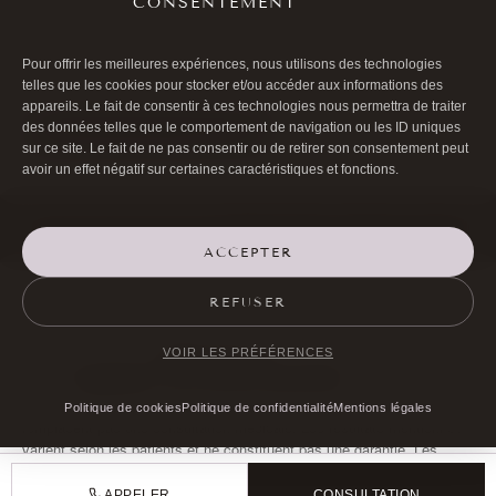
CONSENTEMENT

01 40 17 00 99

20 RUE DE LA TRÉMOILLE
Pour offrir les meilleures expériences, nous utilisons des technologies
telles que les cookies pour stocker et/ou accéder aux informations des
appareils. Le fait de consentir à ces technologies nous permettra de traiter
des données telles que le comportement de navigation ou les ID uniques
PRENDRE RENDEZ-VOUS
sur ce site. Le fait de ne pas consentir ou de retirer son consentement peut
avoir un effet négatif sur certaines caractéristiques et fonctions.
©Docteur Bernard Hayot 2026 |
Mentions légales
|
Politique de cookies
(UE)
ACCEPTER
REFUSER
Page mise à jour le
15 juillet 2026
.
Rédigé et relu par le
Dr Bernard Hayot
, chirurgien ophtalmologiste,
VOIR LES PRÉFÉRENCES
RPPS
10003926226
(
voir le parcours professionnel
).
Les informations présentées sont fournies à titre informatif et ne
Politique de cookies
Politique de confidentialité
Mentions légales
remplacent pas une consultation médicale. Les résultats mentionnés
varient selon les patients et ne constituent pas une garantie. Les
risques, contre-indications et alternatives thérapeutiques doivent être
discutés avec votre praticien lors de la consultation préalable.
APPELER
CONSULTATION