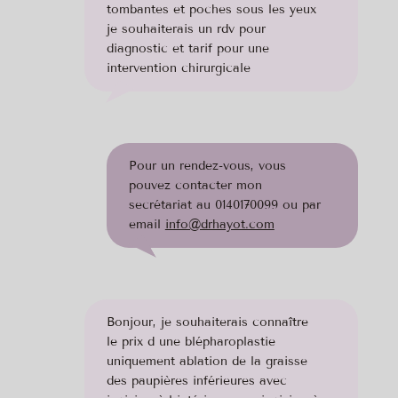
tombantes et poches sous les yeux
je souhaiterais un rdv pour
diagnostic et tarif pour une
intervention chirurgicale
Pour un rendez-vous, vous
pouvez contacter mon
secrétariat au 0140170099 ou par
email
info@drhayot.com
Bonjour, je souhaiterais connaître
le prix d une blépharoplastie
uniquement ablation de la graisse
des paupières inférieures avec