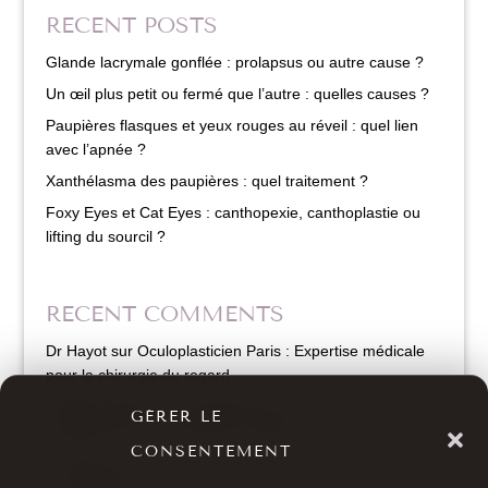
RECENT POSTS
Glande lacrymale gonflée : prolapsus ou autre cause ?
Un œil plus petit ou fermé que l’autre : quelles causes ?
Paupières flasques et yeux rouges au réveil : quel lien
avec l’apnée ?
Xanthélasma des paupières : quel traitement ?
Foxy Eyes et Cat Eyes : canthopexie, canthoplastie ou
lifting du sourcil ?
RECENT COMMENTS
Dr Hayot
sur
Oculoplasticien Paris : Expertise médicale
pour la chirurgie du regard
Philippe Boada
sur
Oculoplasticien Paris : Expertise
GÉRER LE
médicale pour la chirurgie du regard
CONSENTEMENT
Dr Hayot
sur
Cernes : causes et corrections par
l’oculoplastie