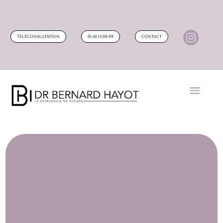

TÉLÉCONSULTATION
01.40.17.00.99
CONTACT
BLÉPHAROPLASTIE DEEP-PLANE
+ NANOLIPOFILLING : LA
RÉVOLUTION SANS CICATRICES
DU REGARD 2026