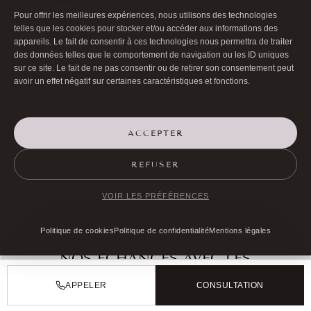
Pour offrir les meilleures expériences, nous utilisons des technologies
Claeys Sarah
sur
Cernes : causes et corrections par
telles que les cookies pour stocker et/ou accéder aux informations des
l’oculoplastie
appareils. Le fait de consentir à ces technologies nous permettra de traiter
Dr Hayot
sur
Micro Injections de graisse
des données telles que le comportement de navigation ou les ID uniques
sur ce site. Le fait de ne pas consentir ou de retirer son consentement peut
avoir un effet négatif sur certaines caractéristiques et fonctions.
ACCEPTER
REFUSER
VOIR LES PRÉFÉRENCES
Politique de cookies
Politique de confidentialité
Mentions légales
NOS ÉCHANGES AVEC LES
INTERNAUTES
APPELER
CONSULTATION