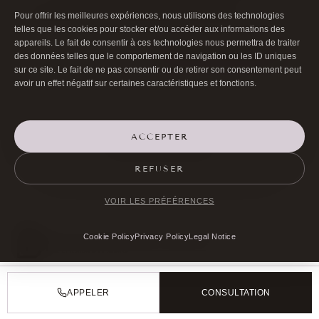
browser for the next time I comment.
Pour offrir les meilleures expériences, nous utilisons des technologies
telles que les cookies pour stocker et/ou accéder aux informations des
appareils. Le fait de consentir à ces technologies nous permettra de traiter
SUBMIT COMMENT
des données telles que le comportement de navigation ou les ID uniques
sur ce site. Le fait de ne pas consentir ou de retirer son consentement peut
avoir un effet négatif sur certaines caractéristiques et fonctions.
ACCEPTER
ALL ARTICLES
REFUSER
VOIR LES PRÉFÉRENCES
Cookie Policy
Privacy Policy
Legal Notice

01 40 17 00 99
APPELER
CONSULTATION

20 RUE DE LA TRÉMOILLE