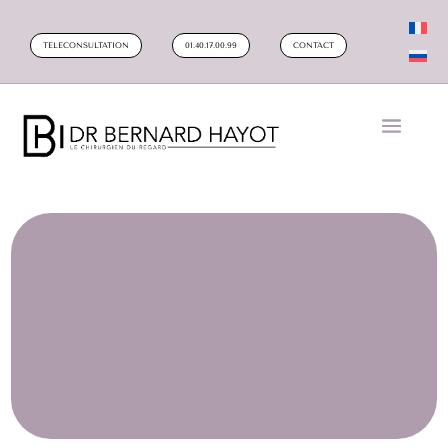
TELECONSULTATION
01.40.17.00.99
CONTACT
BLÉPHAROPLASTIE DEEP-PLANE
+ NANOLIPOFILLING : LA
RÉVOLUTION SANS CICATRICES
DU REGARD 2026