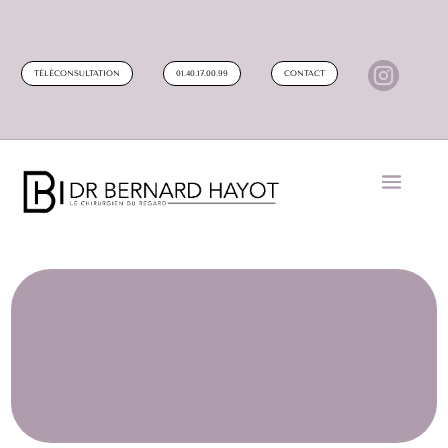

TÉLÉCONSULTATION
01.40.17.00.99
CONTACT
BLÉPHAROPLASTIE JOUR APRÈS
JOUR : RÉCUPÉRATION J0 À J15