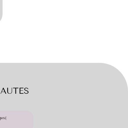
NAUTES
ges(