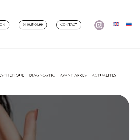

ION
01.40.17.00.99
CONTACT
ESTHÉTIQUE
DIAGNOSTIC
AVANT APRÈS
ACTUALITÉS