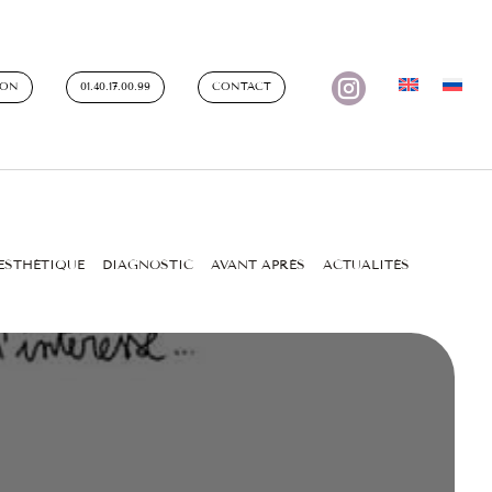

ION
01.40.17.00.99
CONTACT
ESTHÉTIQUE
DIAGNOSTIC
AVANT APRÈS
ACTUALITÉS