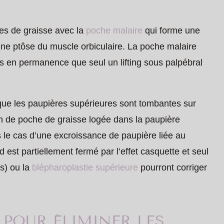
hes de graisse avec la
poche malaire
qui forme une
une ptôse du muscle orbiculaire. La poche malaire
 en permanence que seul un lifting sous palpébral
rsque les paupières supérieures sont tombantes sur
ion de poche de graisse logée dans la paupière
le cas d’une excroissance de paupière liée au
d est partiellement fermé par l’effet casquette et seul
es) ou la
blépharoplastie supérieure
pourront corriger
 POUR ÉLIMINER LES