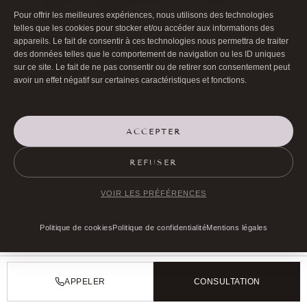
Pour offrir les meilleures expériences, nous utilisons des technologies
mois, la cicatrisation etant un processus
telles que les cookies pour stocker et/ou accéder aux informations des
individuel variant d’un patient a l’autre. Des
appareils. Le fait de consentir à ces technologies nous permettra de traiter
des données telles que le comportement de navigation ou les ID uniques
consultations supplementaires peuvent etre
sur ce site. Le fait de ne pas consentir ou de retirer son consentement peut
avoir un effet négatif sur certaines caractéristiques et fonctions.
organisees si besoin.
COÛT
ACCEPTER
INDICATIFS DE
REFUSER
LA CHIRURGIE
VOIR LES PRÉFÉRENCES
DU REGARD
Politique de cookies
Politique de confidentialité
Mentions légales
Les honoraires du Dr Bernard Hayot
APPELER
CONSULTATION
dependent de la complexite de chaque