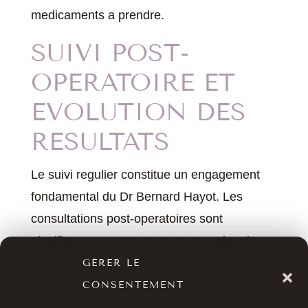
medicaments a prendre.
SUIVI POST-
OPERATOIRE ET
EVOLUTION DES
RESULTATS
Le suivi regulier constitue un engagement
fondamental du Dr Bernard Hayot. Les
consultations post-operatoires sont
planifiees a J7, J30 et M3 pour evaluer la
cicatrisation et l’evolution des resultats. Il est
GÉRER LE
important de noter que le resultat final
CONSENTEMENT
s’apprecie progrescement sur plusieurs