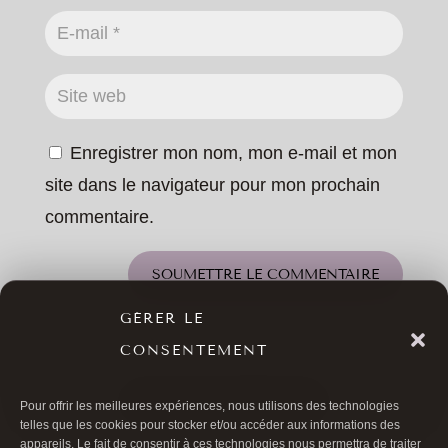
Enregistrer mon nom, mon e-mail et mon
site dans le navigateur pour mon prochain
commentaire.
SOUMETTRE LE COMMENTAIRE
GÉRER LE
CONSENTEMENT
TOUS LES ARTICLES
Pour offrir les meilleures expériences, nous utilisons des technologies
telles que les cookies pour stocker et/ou accéder aux informations des
appareils. Le fait de consentir à ces technologies nous permettra de traiter