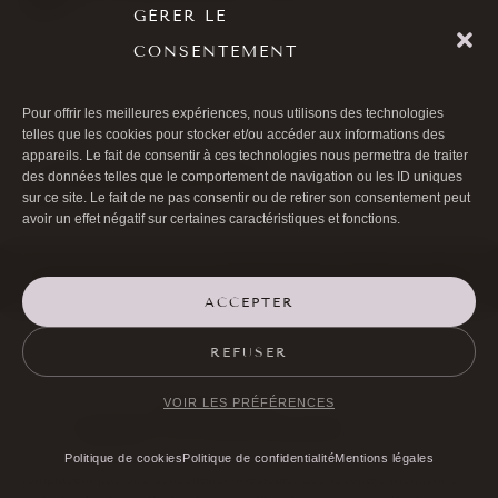
GÉRER LE
CONSENTEMENT

01 40 17 00 99

20 RUE DE LA TRÉMOILLE
Pour offrir les meilleures expériences, nous utilisons des technologies
telles que les cookies pour stocker et/ou accéder aux informations des
appareils. Le fait de consentir à ces technologies nous permettra de traiter
des données telles que le comportement de navigation ou les ID uniques
PRENDRE RENDEZ-VOUS
sur ce site. Le fait de ne pas consentir ou de retirer son consentement peut
avoir un effet négatif sur certaines caractéristiques et fonctions.
©Docteur Bernard Hayot 2026 |
Mentions légales
|
Politique de cookies
(UE)
ACCEPTER
REFUSER
Page mise à jour le
1 juin 2026
.
Rédigé et relu par le
Dr Bernard Hayot
, chirurgien ophtalmologiste,
VOIR LES PRÉFÉRENCES
RPPS
10003926226
(
voir le parcours professionnel
).
Les informations présentées sont fournies à titre informatif et ne
Politique de cookies
Politique de confidentialité
Mentions légales
remplacent pas une consultation médicale. Les résultats mentionnés