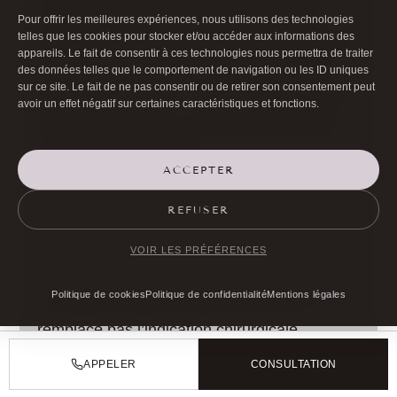
mentionnés, notamment fluidifiants, anti-
Pour offrir les meilleures expériences, nous utilisons des technologies
telles que les cookies pour stocker et/ou accéder aux informations des
inflammatoires, traitements dermatologiques,
appareils. Le fait de consentir à ces technologies nous permettra de traiter
compléments et médicaments de perte de
des données telles que le comportement de navigation ou les ID uniques
sur ce site. Le fait de ne pas consentir ou de retirer son consentement peut
poids de type GLP-1. L’article ne donne pas
avoir un effet négatif sur certaines caractéristiques et fonctions.
de consigne d’arrêt ; la conduite se décide
avec l’équipe médicale.
ACCEPTER
LA PEAU DOIT-ELLE ÊTRE
REFUSER
PRÉPARÉE AVANT
VOIR LES PRÉFÉRENCES
L’INTERVENTION ?
Politique de cookies
Politique de confidentialité
Mentions légales
La qualité de peau compte, mais elle ne
remplace pas l’indication chirurgicale.
Certaines peaux nécessitent plus de
APPELER
CONSULTATION
prudence ou un suivi complémentaire discuté