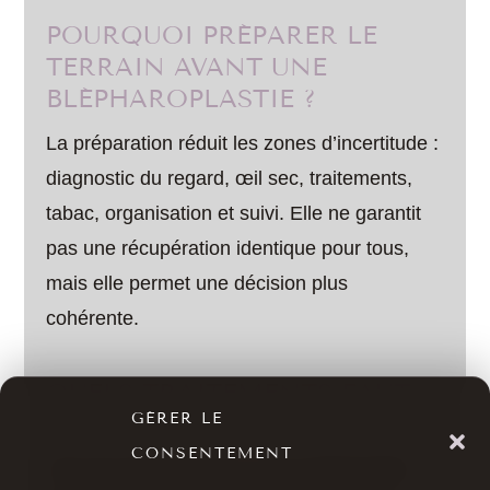
POURQUOI PRÉPARER LE
TERRAIN AVANT UNE
BLÉPHAROPLASTIE ?
La préparation réduit les zones d’incertitude :
diagnostic du regard, œil sec, traitements,
tabac, organisation et suivi. Elle ne garantit
pas une récupération identique pour tous,
mais elle permet une décision plus
cohérente.
QUELS TRAITEMENTS FAUT-
GÉRER LE
IL SIGNALER ?
CONSENTEMENT
Tous les traitements en cours doivent être