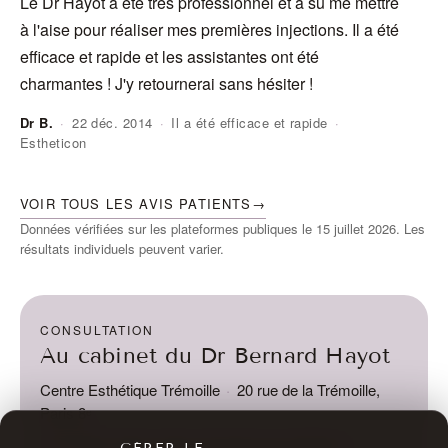
Le Dr Hayot a été très professionnel et a su me mettre
J'
à l'aise pour réaliser mes premières injections. Il a été
do
efficace et rapide et les assistantes ont été
ra
charmantes ! J'y retournerai sans hésiter !
Dr B.
·
22 déc. 2014
·
Il a été efficace et rapide
·
Estheticon
An
VOIR TOUS LES AVIS PATIENTS
→
Données vérifiées sur les plateformes publiques le 15 juillet 2026. Les
résultats individuels peuvent varier.
CONSULTATION
Au cabinet du Dr Bernard Hayot
Centre Esthétique Trémoille
·
20 rue de la Trémoille,
Paris 8ᵉ
Le Dr Hayot étudie chaque demande personnellement.