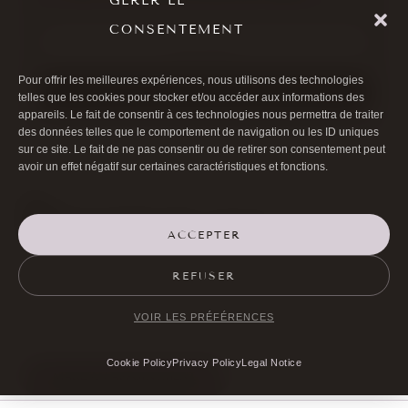
GÉRER LE
CONSENTEMENT
APPELER
Pour offrir les meilleures expériences, nous utilisons des technologies
DEMANDER UNE CONSULTATION
telles que les cookies pour stocker et/ou accéder aux informations des
appareils. Le fait de consentir à ces technologies nous permettra de traiter
des données telles que le comportement de navigation ou les ID uniques
sur ce site. Le fait de ne pas consentir ou de retirer son consentement peut
avoir un effet négatif sur certaines caractéristiques et fonctions.
ACCEPTER

01 40 17 00 99
REFUSER

20 RUE DE LA TRÉMOILLE
VOIR LES PRÉFÉRENCES
Cookie Policy
Privacy Policy
Legal Notice
MAKE AN APPOINTMENT