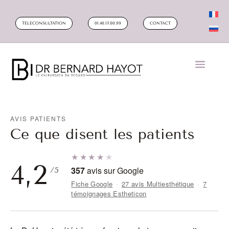
TELECONSULTATION
01.40.17.00.99
CONTACT
AVIS PATIENTS
Ce que disent les patients
★★★★
★
4,2
357
avis sur Google
/5
Fiche Google
·
27 avis Multiesthétique
·
7
témoignages Estheticon