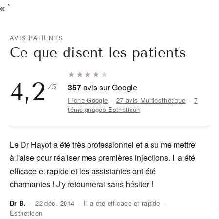
« `
AVIS PATIENTS
Ce que disent les patients
★★★★
★
4,2
357
avis sur Google
/5
Fiche Google
·
27 avis Multiesthétique
·
7
témoignages Estheticon
Le Dr Hayot a été très professionnel et a su me mettre
J'
à l'aise pour réaliser mes premières injections. Il a été
do
efficace et rapide et les assistantes ont été
ra
charmantes ! J'y retournerai sans hésiter !
Dr B.
·
22 déc. 2014
·
Il a été efficace et rapide
·
Estheticon
An