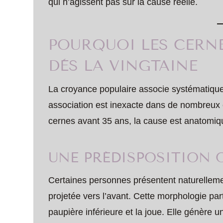
qui n’agissent pas sur la cause réelle.
POURQUOI LES CERNE
DÈS LA VINGTAINE
La croyance populaire associe systématiquem
association est inexacte dans de nombreux 
cernes avant 35 ans, la cause est anatomiq
UNE PRÉDISPOSITION 
Certaines personnes présentent naturellem
projetée vers l’avant. Cette morphologie part
paupière inférieure et la joue. Elle génère u