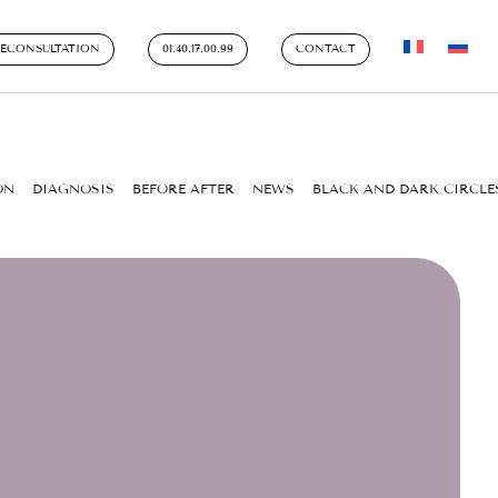
LECONSULTATION
01.40.17.00.99
CONTACT
ON
DIAGNOSIS
BEFORE AFTER
NEWS
BLACK AND DARK CIRCLE
PARAISSENT ET
BLEMENT