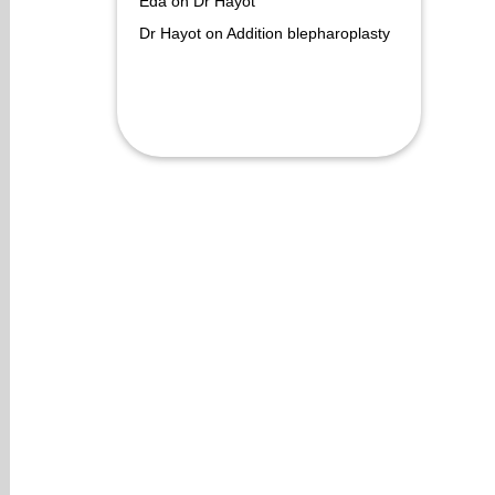
Eda
on
Dr Hayot
Dr Hayot
on
Addition blepharoplasty