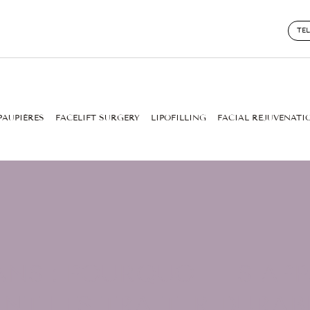
TE
PAUPIÈRES
FACELIFT SURGERY
LIPOFILLING
FACIAL REJUVENATI
ANS : POURQUOI ILS AP
T LES TRAITER DURA