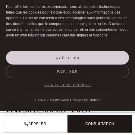
Save my name, email, and website in this
Pour offrir les meilleures expériences, nous utilisons des technologies
browser for the next time I comment.
telles que les cookies pour stocker et/ou accéder aux informations des
appareils. Le fait de consentir à ces technologies nous permettra de traiter
des données telles que le comportement de navigation ou les ID uniques
sur ce site. Le fait de ne pas consentir ou de retirer son consentement peut
SUBMIT COMMENT
avoir un effet négatif sur certaines caractéristiques et fonctions.
ACCEPTER
ALL ARTICLES
REFUSER
VOIR LES PRÉFÉRENCES
Cookie Policy
Privacy Policy
Legal Notice
APPELER
CONSULTATION

01 40 17 00 99