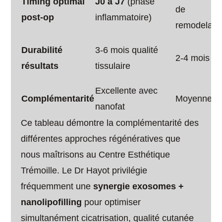
Timing optimal
J0 à J7
(phase
de
post-op
inflammatoire)
remodelage
Durabilité
3-6 mois qualité
2-4 mois
résultats
tissulaire
Excellente avec
Complémentarité
Moyenne
nanofat
Ce tableau démontre la complémentarité des
différentes approches régénératives que
nous maîtrisons au Centre Esthétique
Trémoille. Le Dr Hayot privilégie
fréquemment une
synergie exosomes +
nanolipofilling
pour optimiser
simultanément cicatrisation, qualité cutanée