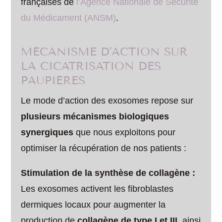
françaises de
l’Agence Nationale de Sécurité
du Médicament (ANSM)
.
MÉCANISME D’ACTION SUR
LA CICATRISATION DES
PAUPIÈRES
Le mode d’action des exosomes repose sur
plusieurs mécanismes biologiques
synergiques
que nous exploitons pour
optimiser la récupération de nos patients :
Stimulation de la synthèse de collagène :
Les exosomes activent les fibroblastes
dermiques locaux pour augmenter la
production de
collagène de type I et III
, ainsi