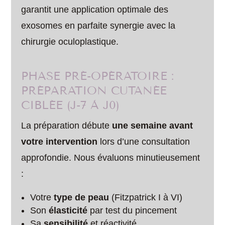
garantit une application optimale des
exosomes en parfaite synergie avec la
chirurgie oculoplastique.
PHASE PRÉ-OPÉRATOIRE :
PRÉPARATION CUTANÉE
CIBLÉE (J-7 À J0)
La préparation débute
une semaine avant
votre intervention
lors d’une consultation
approfondie. Nous évaluons minutieusement
:
Votre
type de peau
(Fitzpatrick I à VI)
Son
élasticité
par test du pincement
Sa
sensibilité
et réactivité