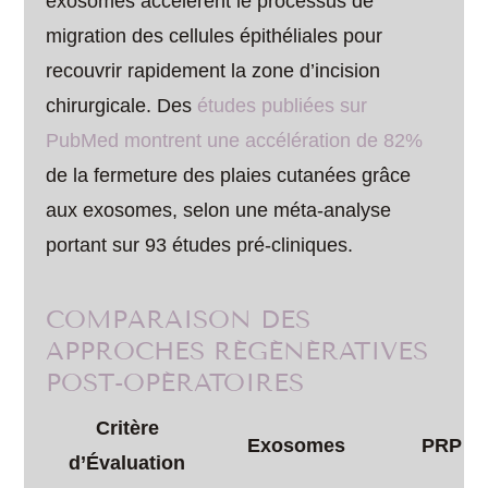
exosomes accélèrent le processus de
migration des cellules épithéliales pour
recouvrir rapidement la zone d’incision
chirurgicale. Des
études publiées sur
PubMed montrent une accélération de 82%
de la fermeture des plaies cutanées grâce
aux exosomes, selon une méta-analyse
portant sur 93 études pré-cliniques.
COMPARAISON DES
APPROCHES RÉGÉNÉRATIVES
POST-OPÉRATOIRES
Critère
Exosomes
PRP
d’Évaluation