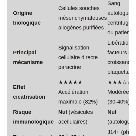
Sang
Cellules souches
Origine
autologue
mésenchymateuses
biologique
centrifugé
allogènes purifiées
du patient
Libération
Signalisation
Principal
facteurs de
cellulaire directe
mécanisme
croissance
paracrine
plaquettair
★★★★★
★★★☆☆
Effet
Accélération
Modérée
cicatrisation
maximale (82%)
(30-40%)
Risque
Nul
(vésicules
Nul
immunologique
acellulaires)
(autologue)
J14+ (phas