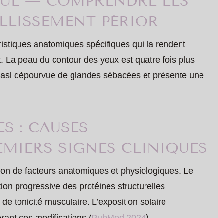
QUE — COMPRENDRE LES
LLISSEMENT PÉRIOR
ristiques anatomiques spécifiques qui la rendent
t. La peau du contour des yeux est quatre fois plus
 quasi dépourvue de glandes sébacées et présente une
S : CAUSES
MIERS SIGNES CLINIQUES
son de facteurs anatomiques et physiologiques. Le
on progressive des protéines structurelles
de tonicité musculaire. L’exposition solaire
rant ces modifications (
PubMed 2024
).