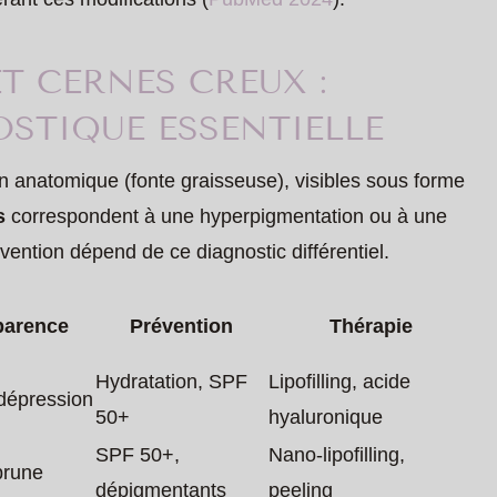
T CERNES CREUX :
STIQUE ESSENTIELLE
n anatomique (fonte graisseuse), visibles sous forme
s
correspondent à une hyperpigmentation ou à une
vention dépend de ce diagnostic différentiel.
parence
Prévention
Thérapie
Hydratation, SPF
Lipofilling, acide
/dépression
50+
hyaluronique
SPF 50+,
Nano-lipofilling,
brune
dépigmentants
peeling