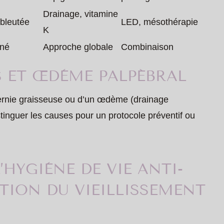
Drainage, vitamine
 bleutée
LED, mésothérapie
K
né
Approche globale
Combinaison
S ET ŒDÈME PALPÉBRAL
hernie graisseuse ou d’un œdème (drainage
istinguer les causes pour un protocole préventif ou
L’HYGIÈNE DE VIE ANTI-
TION DU VIEILLISSEMENT