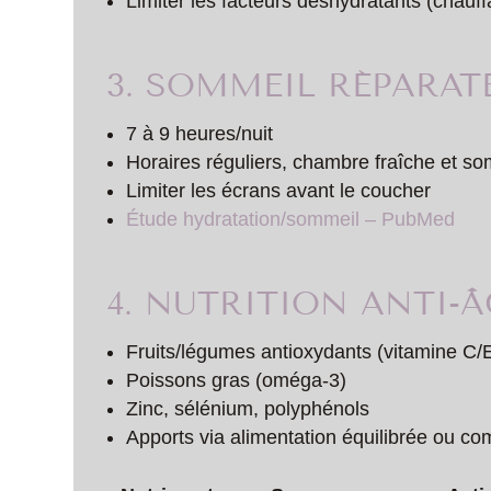
Limiter les facteurs déshydratants (chauff
3. SOMMEIL RÉPARAT
7 à 9 heures/nuit
Horaires réguliers, chambre fraîche et s
Limiter les écrans avant le coucher
Étude hydratation/sommeil – PubMed
4. NUTRITION ANTI-
Fruits/légumes antioxydants (vitamine C/
Poissons gras (oméga-3)
Zinc, sélénium, polyphénols
Apports via alimentation équilibrée ou c