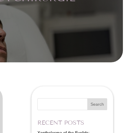
Search
RECENT POSTS
Xanthelasma of the Eyelids: