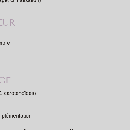
age, climatisation)
EUR
ombre
ÂGE
E, caroténoïdes)
omplémentation